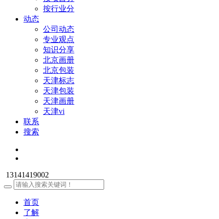
按行业分
动态
公司动态
专业观点
知识分享
北京画册
北京包装
天津标志
天津包装
天津画册
天津vi
联系
搜索
13141419002
首页
了解