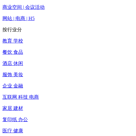
商业空间 | 会议活动
网站 | 电商 | H5
按行业分
教育 学校
餐饮 食品
酒店 休闲
服饰 美妆
企业 金融
互联网 科技 电商
家居 建材
复印纸 办公
医疗 健康