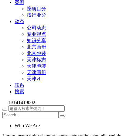
案例
按项目分
按行业分
动态
公司动态
专业观点
知识分享
北京画册
北京包装
天津标志
天津包装
天津画册
天津vi
联系
搜索
13141419002
Who We Are
Lorem ipsum dolor sit amet, consectetur adipiscing elit, sed do