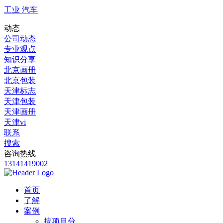
工业 汽车
动态
公司动态
专业观点
知识分享
北京画册
北京包装
天津标志
天津包装
天津画册
天津vi
联系
搜索
咨询热线
13141419002
首页
了解
案例
按项目分