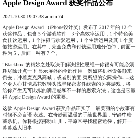
Apple Design Award 获奖作品公布
2021-10-30 19:07:38
admin
74
Apple Design Award （iPhone设计奖）发布了 2017 年的 12 个
获奖作品，包含 5 个游戏软件，3 个高效率运用，1 个特色美
食佳饮运用，1 个拍摄与录影运用，1 个生活运用及其 1 个度
假旅游运用。在其中，完全免费和付钱运用难分伯仲，前面一
种为 5，后面一种有 7 个。
“Blackbox”的精妙之处取决于解决惯性思维一你很有可能必须
耗尽除开点一下 显示屏外的全部作用，例如将机器设备颠来
倒去，冲着麦克风高喊，或者别的匪 夷所想的实际操作......这
个令人心甘情愿花数钟头找寻秘密案件线索的另类游戏，将
给你产生无可比拟的满足感和不一样的思索方法，这也是它贏
得 Apple Design Award 的重要。
这款 Apple Design Award 获奖作品证实了，最美丽的小故事有
时候不必言语 表述。在奇妙而温暖的手绘世界里，宁静中暗
藏杀机。你将根据挪动山 川，平原区寻找秘密途径，解开一
幕幕迷人旧事