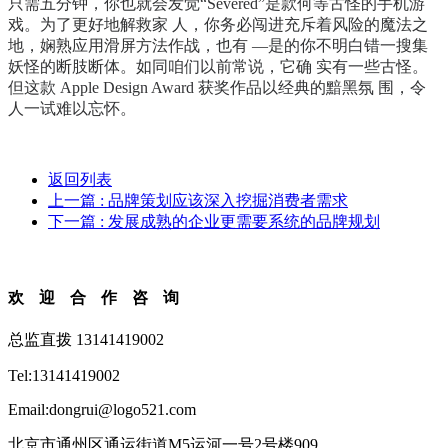
只需五分钟，你也就会发觉“Severed”是款何等古怪的手机游
戏。为了更好地解救家 人，你务必闯进充斥着风险的魔法之
地，娴熟应用滑屏方法作战，也有 —是的你不明白错一搜集
妖怪的断肢断体。如同咱们以前常说，它确 实有一些古怪。
但这款 Apple Design Award 获奖作品以经典的黯黑氛 围，令
人一试难以忘怀。
返回列表
上一篇
: 品牌策划应该深入挖掘消费者需求
下一篇
: 发展成熟的企业更需要系统的品牌规划
欢迎合作咨询
总监直拨 13141419002
Tel:13141419002
Email:dongrui@logo521.com
北京市通州区通运街道M5运河一号2号楼909