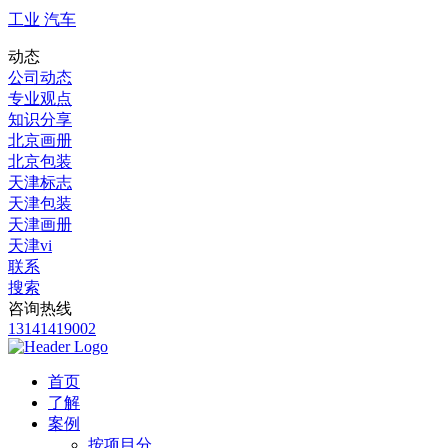
工业 汽车
动态
公司动态
专业观点
知识分享
北京画册
北京包装
天津标志
天津包装
天津画册
天津vi
联系
搜索
咨询热线
13141419002
首页
了解
案例
按项目分