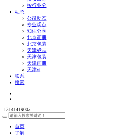
按行业分
动态
公司动态
专业观点
知识分享
北京画册
北京包装
天津标志
天津包装
天津画册
天津vi
联系
搜索
13141419002
首页
了解