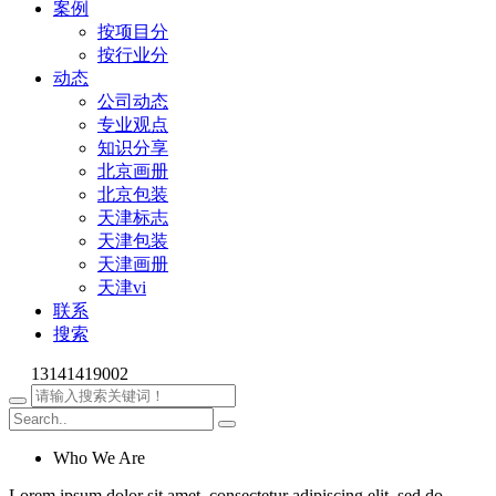
案例
按项目分
按行业分
动态
公司动态
专业观点
知识分享
北京画册
北京包装
天津标志
天津包装
天津画册
天津vi
联系
搜索
13141419002
Who We Are
Lorem ipsum dolor sit amet, consectetur adipiscing elit, sed do