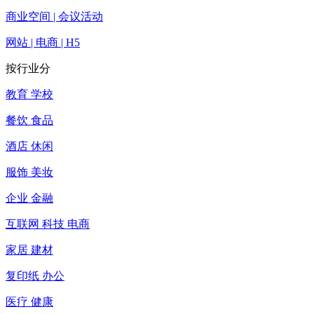
商业空间 | 会议活动
网站 | 电商 | H5
按行业分
教育 学校
餐饮 食品
酒店 休闲
服饰 美妆
企业 金融
互联网 科技 电商
家居 建材
复印纸 办公
医疗 健康