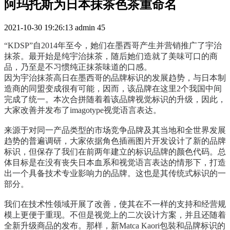
阿玛托斯为日本抹茶色茶重命名
2021-10-30 19:26:13
admin
45
“KDSP”自2014年至今，她们在墨西哥产生并营销推广了宇治
抹茶。最开始是纯宇治抹茶，随后她们造就了美味可口的商
品，乃至是不习惯纯正抹茶味道的口感。
因为宇治抹茶高日在墨西哥的品牌标识的发展趋势，与日本制
造商的同盟变成很有可能，因而，该品牌在这里2个我国中间
完成了统一。本次合拼随着着该品牌视觉标识的升级，因此，
大家改善并发布了imagotype视觉语言表达。
来源于对同一产品类型的市场竞争品牌及其当地和全世界发展
趋势的普遍调研，大家依据角色插画图片开发设计了新的品牌
标识，但保存了我们在前两年建立的标识品牌的颜色代码。总
体目标是在没有丧失日本血系和视觉语言表达的情形下，打造
出一个具备技术专业影响力的品牌。这也是其传统式标识的一
部分。
我们在技术性领域开展了改善，使其在不一样的支持和经营规
模上更便于重现。不但是视觉上的二次设计方案，并且还随着
全新升级商品的发布。那样，新Matca Kaori包裝和品牌标识的