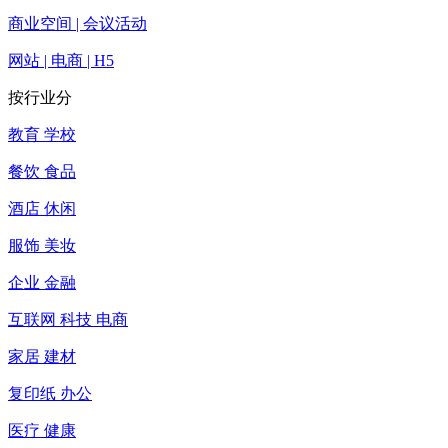
商业空间 | 会议活动
网站 | 电商 | H5
按行业分
教育 学校
餐饮 食品
酒店 休闲
服饰 美妆
企业 金融
互联网 科技 电商
家居 建材
复印纸 办公
医疗 健康