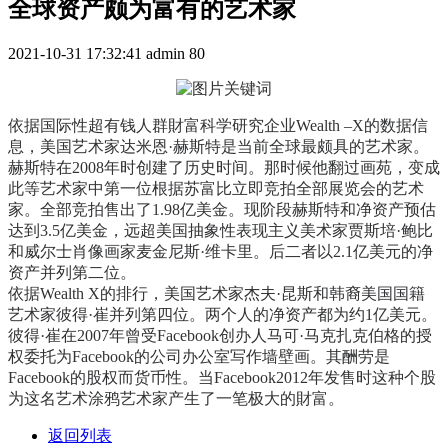
全球资产颇为富有的艺术家
2021-10-31 17:32:41
admin
80
依据国际性超有钱人群財富科学研究企业Wealth –X的数据信
息，美国艺术家达米恩·赫斯特是当前全球最颇具的艺术家。
赫斯特在2008年时创建了历史时间。那时候他翻过画苑，变成
此等艺术家中第一位根据苏富比立即竞拍全部展览会的艺术
家。全部竞拍售出了1.98亿美金。现阶段赫斯特和净资产预估
达到3.5亿美金，远超美国抽象性表现主义美术家贾斯培·鲍比
和威尔士肖像画家麦金尼斯·维卡里。后二者以2.1亿美元的净
资产并列第二位。
依据Wealth X的排行，美国艺术家杰夫·昆斯和韩裔美国国籍
艺术家彼得·崔并列第四位。两个人的净资产都为约1亿美元。
彼得·崔在2007年曾受Facebook创办人马可·马克扎克伯格的授
权委托为Facebook的公司办公室写作墙壁画。其酬劳是
Facebook的股权而货币性。当Facebook2012年发售时这种个股
为这名艺术涂鸦艺术家产生了一笔极大的財富。
返回列表