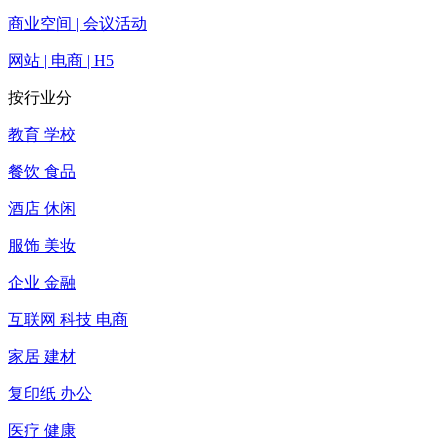
商业空间 | 会议活动
网站 | 电商 | H5
按行业分
教育 学校
餐饮 食品
酒店 休闲
服饰 美妆
企业 金融
互联网 科技 电商
家居 建材
复印纸 办公
医疗 健康