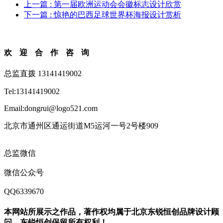
上一篇
: 第一届欧洲运动会会徽标志设计欣赏
下一篇
: 惊艳的巴西足球世界杯海报设计赏析
欢迎合作咨询
总监直拨 13141419002
Tel:13141419002
Email:dongrui@logo521.com
北京市通州区通运街道M5运河一号2号楼909
总监微信
微信公众号
QQ6339670
本网站所展示之作品，著作权均属于北京东锐恒创品牌设计顾
问，东锐恒创保留所有权利！