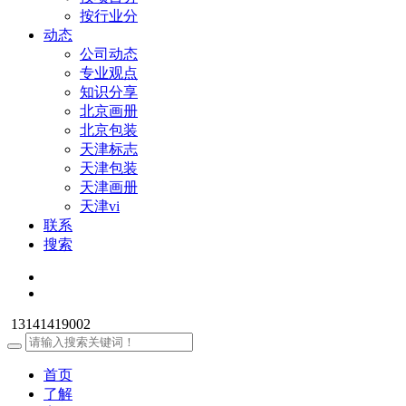
按行业分
动态
公司动态
专业观点
知识分享
北京画册
北京包装
天津标志
天津包装
天津画册
天津vi
联系
搜索
13141419002
首页
了解