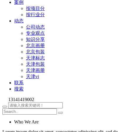
案例
按项目分
按行业分
动态
公司动态
专业观点
知识分享
北京画册
北京包装
天津标志
天津包装
天津画册
天津vi
联系
搜索
13141419002
Who We Are
Lorem ipsum dolor sit amet, consectetur adipiscing elit, sed do