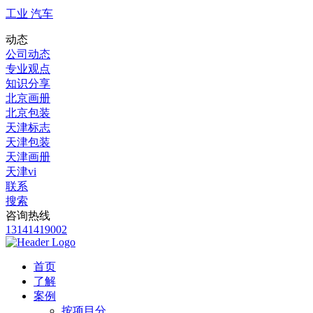
工业 汽车
动态
公司动态
专业观点
知识分享
北京画册
北京包装
天津标志
天津包装
天津画册
天津vi
联系
搜索
咨询热线
13141419002
首页
了解
案例
按项目分