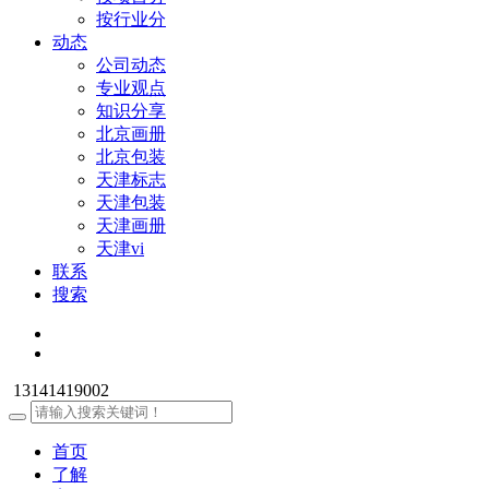
按行业分
动态
公司动态
专业观点
知识分享
北京画册
北京包装
天津标志
天津包装
天津画册
天津vi
联系
搜索
13141419002
首页
了解