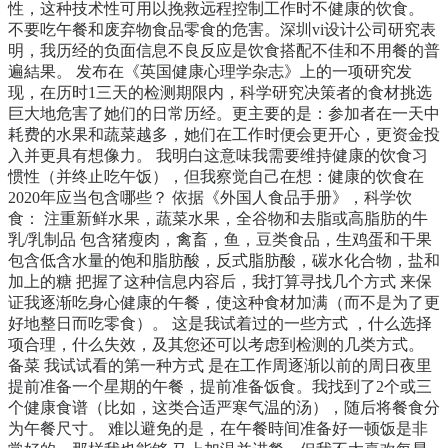
性，这种技术性可用以挽救远程控制工作时不健康的饮食。
不要吃午餐和废弃物食品零食的危害。深圳vi设计公司研究表
明，我历经的负面信息不良反应是饮食搭配不佳和不用餐的普
遍結果。 发布在《英国健康心理学杂志》上的一项研究发
现，在历时1三天的检测期限内，科学研究决策者的食材挑选
巨大地危害了她们的日常历经。更主要的是：参加者在一天中
耗费的水果和蔬菜越多，她们在工作时便会更开心，更资金投
入并更具有想像力。 我明白这意味我需要维持健康的饮食习
惯性（并终止吃午饭），但我察觉自己在想：健康的饮食在
2020年应当包含哪些？ 依据《外国人食品手册》，科学饮
食： 注重新鲜水果，蔬菜水果，全谷物和去脂或高脂肪的牛
乳/乳制品 包含猪瘦肉，禽畜，鱼，豆类食品，生鸡蛋和干果
包含低含水量的饱和脂肪酸，反式脂肪酸，碳水化合物，盐和
加上的糖 把握了这种信息内容后，我打算寻找几个方式 来保
证我逐渐吃身心健康的午餐，使这种食材加满（而不是为了更
好地整日而吃零食）。 这是我试着过的一些方式 ，什么选择
项合理，什么失效，及其您还可以考虑到检测的几类方式。
备菜 我试试看的第一种方式 是在工作周逐渐以前的周日夜里
提前准备一个星期的午餐，提前准备饭食。我找到了2个或三
个健康食谱（比如，这类合适严寒气温的汤），随后将餐食分
为午餐尺寸。 难以避免的是，在午餐時间准备好一顿饭是非