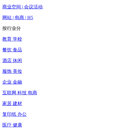
商业空间 | 会议活动
网站 | 电商 | H5
按行业分
教育 学校
餐饮 食品
酒店 休闲
服饰 美妆
企业 金融
互联网 科技 电商
家居 建材
复印纸 办公
医疗 健康