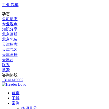
工业 汽车
动态
公司动态
专业观点
知识分享
北京画册
北京包装
天津标志
天津包装
天津画册
天津vi
联系
搜索
咨询热线
13141419002
首页
了解
案例
按项目分