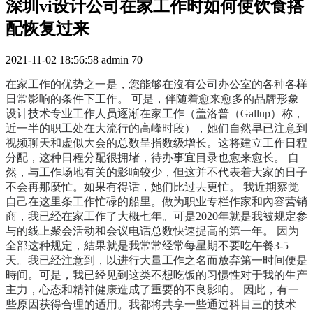
深圳vi设计公司在家工作时如何使饮食搭
配恢复过来
2021-11-02 18:56:58
admin
70
在家工作的优势之一是，您能够在沒有公司办公室的各种各样
日常影响的条件下工作。 可是，伴随着愈来愈多的品牌形象
设计技术专业工作人员逐渐在家工作（盖洛普（Gallup）称，
近一半的职工处在大流行的高峰时段），她们自然早已注意到
视频聊天和虚似大会的总数呈指数级增长。这将建立工作日程
分配，这种日程分配很拥堵，待办事宜目录也愈来愈长。 自
然，与工作场地有关的影响较少，但这并不代表着大家的日子
不会再那麼忙。如果有得话，她们比过去更忙。 我近期察觉
自己在这里条工作忙碌的船里。做为职业专栏作家和內容营销
商，我已经在家工作了大概七年。可是2020年就是我被规定参
与的线上聚会活动和会议电话总数快速提高的第一年。 因为
全部这种规定，結果就是我常常经常每星期不要吃午餐3-5
天。我已经注意到，以进行大量工作之名而放弃第一时间便是
時间。可是，我已经见到这类不想吃饭的习惯性对于我的生产
主力，心态和精神健康造成了重要的不良影响。 因此，有一
些原因获得合理的适用。我都将共享一些通过科目三的技术