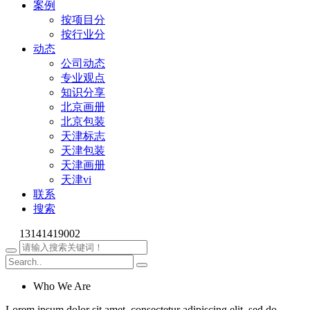
案例
按项目分
按行业分
动态
公司动态
专业观点
知识分享
北京画册
北京包装
天津标志
天津包装
天津画册
天津vi
联系
搜索
13141419002
Who We Are
Lorem ipsum dolor sit amet, consectetur adipiscing elit, sed do