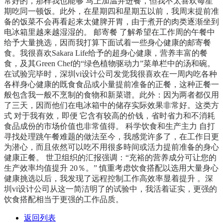
常好的，那样我也能够 马上加温并进餐，但我不太喜欢每星
期吃同一顿饭。此外，在星期四和星期五以前，我周末提前准
备的饭菜不会再看起来太健脾开胃，由于煮开的肉类逐渐坐到
电冰箱里越来越湿湿的。 邮寄餐 了解希望在工作周的午餐中
给予大量挑选，因而我打算下面试着一些身心健康的邮寄餐
食。我很喜欢Sakara Life给予的超身心健康，营养丰富的餐
食，及其Green Chef的“绿色植物驱动力”菜单栏中的汤和碗。
在试验完毕时，深圳vi设计公司发觉我很喜欢在一周内吃各种
各样身心健康的既食食品或小量提前准备的正餐，这种正餐一
般包含我一般不烹制的食物和新菜谱。此外：因为两者都仅用
了三天，因而他们在电冰箱中的储存实际效果非常好。这类方
式 对于我有效，即便 它含有较高的价钱，省时省力和不消耗
食品成份的市场价值也非常值得。 科学饮食和生产主力 自打
寻找处理跳午餐难题的做法至今，我感觉许多了，在工作日更
为潜心，而且依然可以吃不用很多時间或活力提前准备的身心
健康正餐。 世卫组织的汇报强调：“充裕的营养成分可让您的
生产效率均值提升 20％。” 慎重考虑饮食搭配以选用大量身心
健康挑选以后，我发现了远程控制工作高效率显着提升 。深
圳vi设计公司从这一简洁明了的试验中，我活着证实，更强的
饮食搭配相当于更强的工作品质。
返回列表