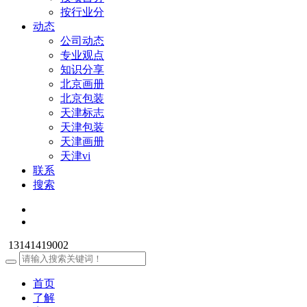
按行业分
动态
公司动态
专业观点
知识分享
北京画册
北京包装
天津标志
天津包装
天津画册
天津vi
联系
搜索
13141419002
首页
了解