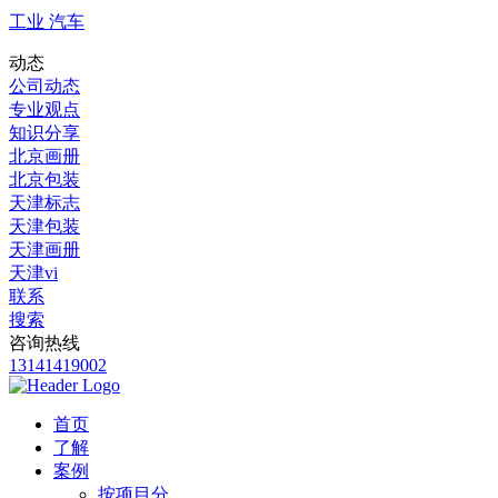
工业 汽车
动态
公司动态
专业观点
知识分享
北京画册
北京包装
天津标志
天津包装
天津画册
天津vi
联系
搜索
咨询热线
13141419002
首页
了解
案例
按项目分