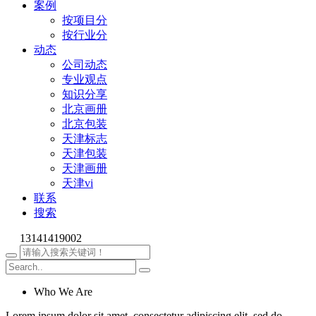
案例
按项目分
按行业分
动态
公司动态
专业观点
知识分享
北京画册
北京包装
天津标志
天津包装
天津画册
天津vi
联系
搜索
13141419002
Who We Are
Lorem ipsum dolor sit amet, consectetur adipiscing elit, sed do