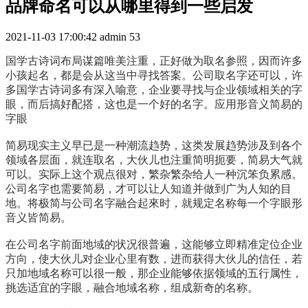
品牌命名可以从哪里得到一些启发
2021-11-03 17:00:42
admin
53
国学古诗词布局谋篇唯美注重，正好做为取名参照，因而许多
小孩起名，都是会从这当中寻找答案。公司取名字还可以，许
多国学古诗词多有深入喻意，企业要寻找与企业领域相关的字
眼，而后搞好配搭，这也是一个好的名字。
应用形音义简易的
字眼
简易现实主义早已是一种潮流趋势，这类发展趋势涉及到各个
领域各层面，就连取名，大伙儿也注重简明扼要，简易大气就
可以。实际上这个观点很对，繁杂繁杂给人一种沉笨负累感。
公司名字也需要简易，才可以让人知道并做到广为人知的目
地。将极简与公司名字融合起來时，就规定名称每一个字眼形
音义皆简易。
在公司名字前面地域的状况很普遍，这能够立即精准定位企业
方向，使大伙儿对企业心里有数，进而获得大伙儿的信任，若
只加地域名称可以很一般，那企业能够依据领域的五行属性，
挑选适宜的字眼，融合地域名称，组成新奇的名称。