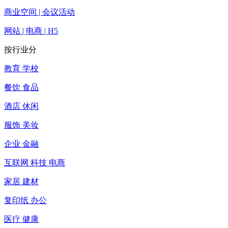
商业空间 | 会议活动
网站 | 电商 | H5
按行业分
教育 学校
餐饮 食品
酒店 休闲
服饰 美妆
企业 金融
互联网 科技 电商
家居 建材
复印纸 办公
医疗 健康