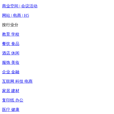
商业空间 | 会议活动
网站 | 电商 | H5
按行业分
教育 学校
餐饮 食品
酒店 休闲
服饰 美妆
企业 金融
互联网 科技 电商
家居 建材
复印纸 办公
医疗 健康