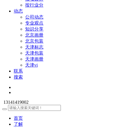
按行业分
动态
公司动态
专业观点
知识分享
北京画册
北京包装
天津标志
天津包装
天津画册
天津vi
联系
搜索
13141419002
首页
了解