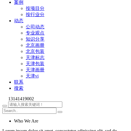
案例
按项目分
按行业分
动态
公司动态
专业观点
知识分享
北京画册
北京包装
天津标志
天津包装
天津画册
天津vi
联系
搜索
13141419002
Who We Are
Lorem ipsum dolor sit amet, consectetur adipiscing elit, sed do