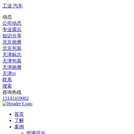
工业 汽车
动态
公司动态
专业观点
知识分享
北京画册
北京包装
天津标志
天津包装
天津画册
天津vi
联系
搜索
咨询热线
13141419002
首页
了解
案例
按项目分