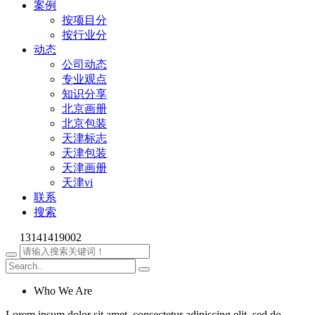
案例
按项目分
按行业分
动态
公司动态
专业观点
知识分享
北京画册
北京包装
天津标志
天津包装
天津画册
天津vi
联系
搜索
13141419002
Who We Are
Lorem ipsum dolor sit amet, consectetur adipiscing elit, sed do