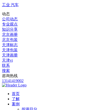
工业 汽车
动态
公司动态
专业观点
知识分享
北京画册
北京包装
天津标志
天津包装
天津画册
天津vi
联系
搜索
咨询热线
13141419002
首页
了解
案例
按项目分