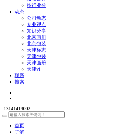
按行业分
动态
公司动态
专业观点
知识分享
北京画册
北京包装
天津标志
天津包装
天津画册
天津vi
联系
搜索
13141419002
首页
了解