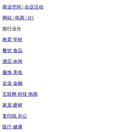
商业空间 | 会议活动
网站 | 电商 | H5
按行业分
教育 学校
餐饮 食品
酒店 休闲
服饰 美妆
企业 金融
互联网 科技 电商
家居 建材
复印纸 办公
医疗 健康