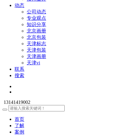
动态
公司动态
专业观点
知识分享
北京画册
北京包装
天津标志
天津包装
天津画册
天津vi
联系
搜索
13141419002
首页
了解
案例