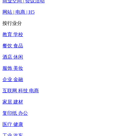
商业空间 | 会议活动
网站 | 电商 | H5
按行业分
教育 学校
餐饮 食品
酒店 休闲
服饰 美妆
企业 金融
互联网 科技 电商
家居 建材
复印纸 办公
医疗 健康
工业 汽车