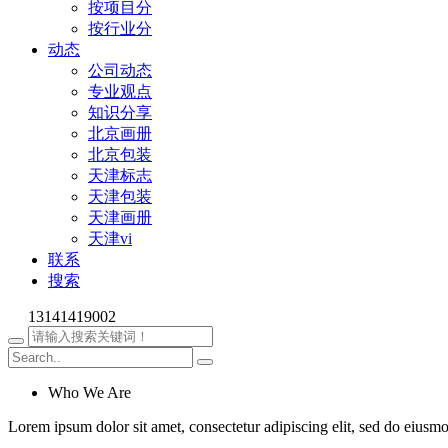
按项目分
按行业分
动态
公司动态
专业观点
知识分享
北京画册
北京包装
天津标志
天津包装
天津画册
天津vi
联系
搜索
13141419002
Who We Are
Lorem ipsum dolor sit amet, consectetur adipiscing elit, sed do eiusm