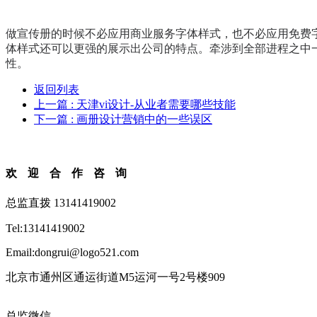
做宣传册的时候不必应用商业服务字体样式，也不必应用免费
体样式还可以更强的展示出公司的特点。牵涉到全部进程之中
性。
返回列表
上一篇
: 天津vi设计-从业者需要哪些技能
下一篇
: 画册设计营销中的一些误区
欢迎合作咨询
总监直拨 13141419002
Tel:13141419002
Email:dongrui@logo521.com
北京市通州区通运街道M5运河一号2号楼909
总监微信