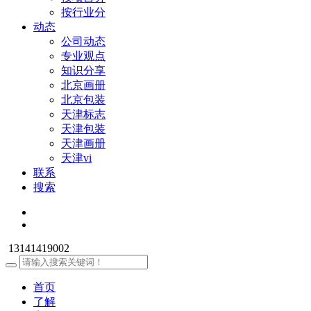
按行业分
动态
公司动态
专业观点
知识分享
北京画册
北京包装
天津标志
天津包装
天津画册
天津vi
联系
搜索
13141419002
首页
了解