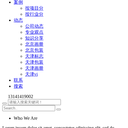
案例
按项目分
按行业分
动态
公司动态
专业观点
知识分享
北京画册
北京包装
天津标志
天津包装
天津画册
天津vi
联系
搜索
13141419002
Who We Are
Lorem ipsum dolor sit amet, consectetur adipiscing elit, sed do