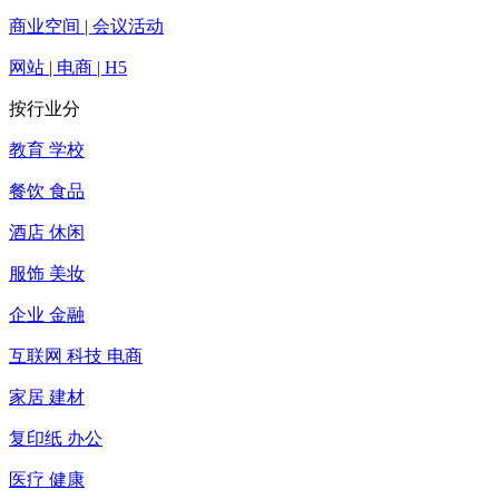
商业空间 | 会议活动
网站 | 电商 | H5
按行业分
教育 学校
餐饮 食品
酒店 休闲
服饰 美妆
企业 金融
互联网 科技 电商
家居 建材
复印纸 办公
医疗 健康