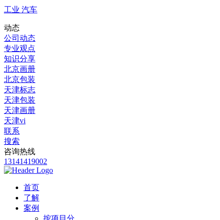
工业 汽车
动态
公司动态
专业观点
知识分享
北京画册
北京包装
天津标志
天津包装
天津画册
天津vi
联系
搜索
咨询热线
13141419002
首页
了解
案例
按项目分