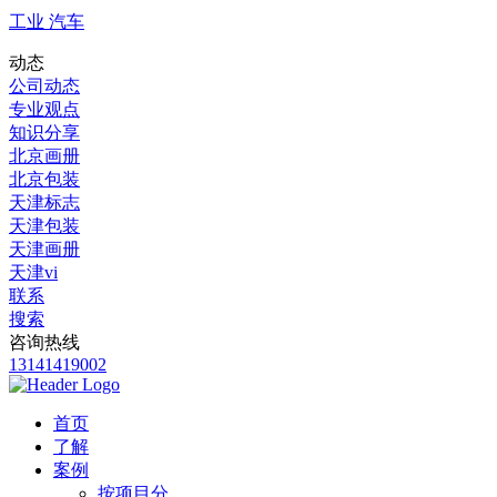
工业 汽车
动态
公司动态
专业观点
知识分享
北京画册
北京包装
天津标志
天津包装
天津画册
天津vi
联系
搜索
咨询热线
13141419002
首页
了解
案例
按项目分