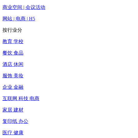
商业空间 | 会议活动
网站 | 电商 | H5
按行业分
教育 学校
餐饮 食品
酒店 休闲
服饰 美妆
企业 金融
互联网 科技 电商
家居 建材
复印纸 办公
医疗 健康