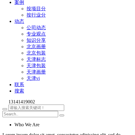
案例
按项目分
按行业分
动态
公司动态
专业观点
知识分享
北京画册
北京包装
天津标志
天津包装
天津画册
天津vi
联系
搜索
13141419002
Who We Are
Lorem ipsum dolor sit amet, consectetur adipiscing elit, sed do