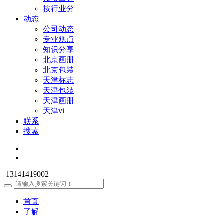
按行业分
动态
公司动态
专业观点
知识分享
北京画册
北京包装
天津标志
天津包装
天津画册
天津vi
联系
搜索
13141419002
首页
了解