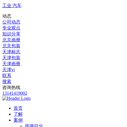
工业 汽车
动态
公司动态
专业观点
知识分享
北京画册
北京包装
天津标志
天津包装
天津画册
天津vi
联系
搜索
咨询热线
13141419002
首页
了解
案例
按项目分