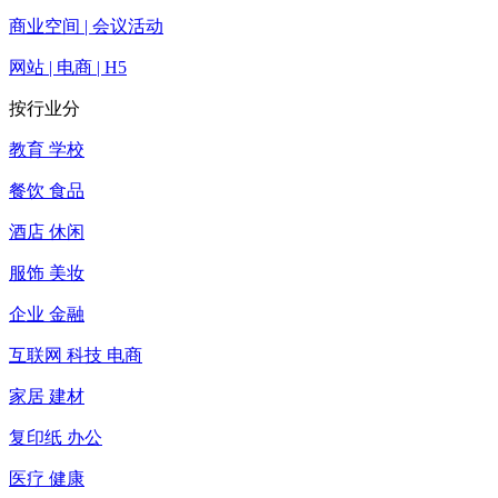
商业空间 | 会议活动
网站 | 电商 | H5
按行业分
教育 学校
餐饮 食品
酒店 休闲
服饰 美妆
企业 金融
互联网 科技 电商
家居 建材
复印纸 办公
医疗 健康