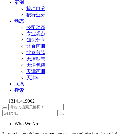
案例
按项目分
按行业分
动态
公司动态
专业观点
知识分享
北京画册
北京包装
天津标志
天津包装
天津画册
天津vi
联系
搜索
13141419002
Who We Are
Lorem ipsum dolor sit amet, consectetur adipiscing elit, sed do