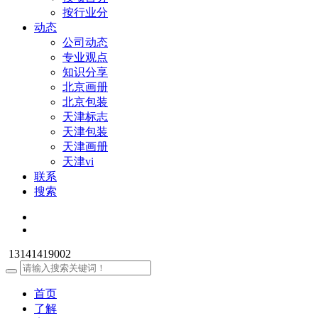
按行业分
动态
公司动态
专业观点
知识分享
北京画册
北京包装
天津标志
天津包装
天津画册
天津vi
联系
搜索
13141419002
首页
了解