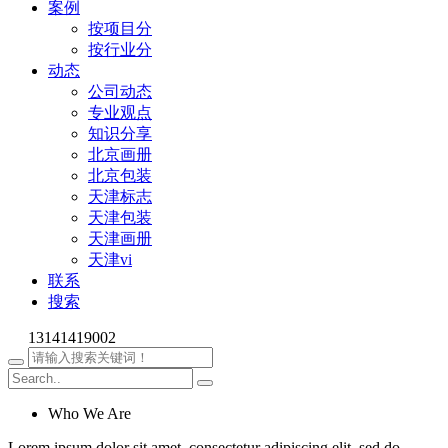
案例
按项目分
按行业分
动态
公司动态
专业观点
知识分享
北京画册
北京包装
天津标志
天津包装
天津画册
天津vi
联系
搜索
13141419002
Who We Are
Lorem ipsum dolor sit amet, consectetur adipiscing elit, sed do