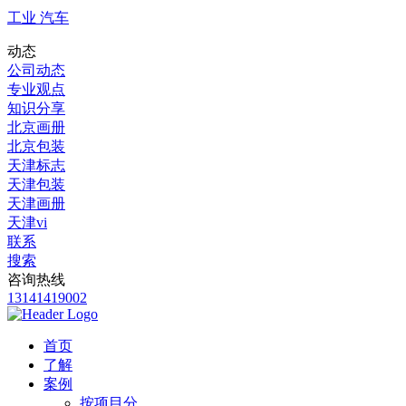
工业 汽车
动态
公司动态
专业观点
知识分享
北京画册
北京包装
天津标志
天津包装
天津画册
天津vi
联系
搜索
咨询热线
13141419002
首页
了解
案例
按项目分