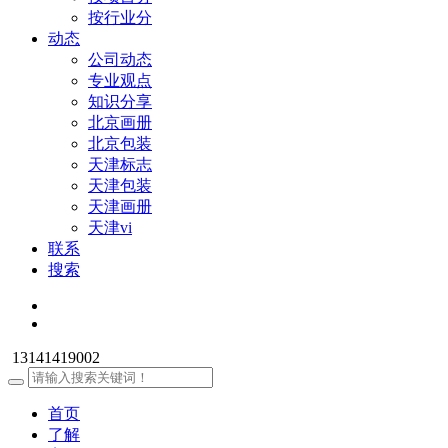
按行业分
动态
公司动态
专业观点
知识分享
北京画册
北京包装
天津标志
天津包装
天津画册
天津vi
联系
搜索
13141419002
首页
了解