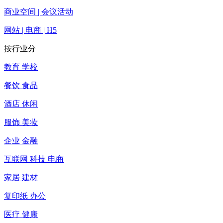
商业空间 | 会议活动
网站 | 电商 | H5
按行业分
教育 学校
餐饮 食品
酒店 休闲
服饰 美妆
企业 金融
互联网 科技 电商
家居 建材
复印纸 办公
医疗 健康