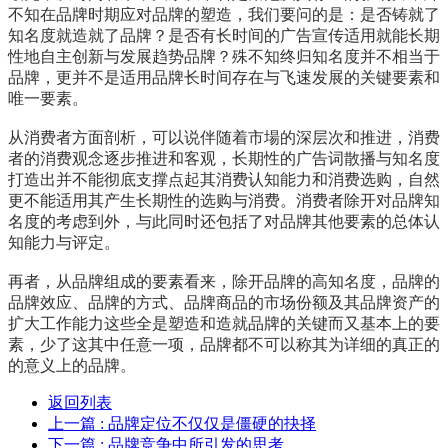
不知在品牌时期应对品牌的塑造，我们要问的是：是否铸就了
知名度就造就了品牌？是否有长时间的广告宣传适用就能长期
性地自主创新与发展趋势品牌？殊不知终归知名度并不相当于
品牌，更并不是适用品牌长时间存在与飞速发展的关键要素和
唯一要素。
从消费者方面剖析，可以说伴随着市場的深层次和推进，消费
者的消费观念逐步推进和客观，长期性的广告词散播与知名度
打造出并不能彻底支撑点起其消费认知能力和消费选购，自然
更不能适用其产生长期性的选购与消费。消费者除开对品牌知
名度的考虑到外，与此同时还包括了对品牌其他要素的总体认
知能力与评定。
再者，从品牌组成的要素看来，除开品牌的高知名度，品牌的
品牌效应、品牌的方式、品牌商品的市场份额及其品牌资产的
扩大工作能力这些全是塑造和造就品牌的关键而又基本上的要
素，少了这其中任意一项，品牌都不可以称其为详细的真正的
的意义上的品牌。
返回列表
上一篇
: 品牌定位不仅仅是僵硬的抉择
下一篇
: 品牌竞争中所引发的思考