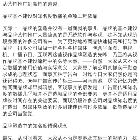
从营销推广到赢销的超越。
品牌基本建设对知名度散播的单项工程依靠
实际上，品牌的塑造并没有一蹴而就的事儿，品牌的基本建设
与品牌营销推广大量蕴含的是系统软件与客观。殊不知从现阶
段身旁的许多公司看来，为了更好地将商品快速提高和打导致
品牌，很多公司汲汲于把各种各样媒体，包含平面图、电视
机、广播节目、互联网这些视作品牌塑造的先峰，乃至将其视
作品牌基本建设流程中的头等大事。——自然，大家从来不否
定散播的使用价值与实际意义，大家更了解公司真抓实干勤奋
求成的心理状态，而事实胜于告白，时迄今日大家仍然你是否
还记得95、96年广告宣传片标王——河南秦池，尽管记忆力恍
惚间而品牌却早就暗然。客观事实的启发是，广告宣传和知名
度的散播几乎就并不是造就品牌的全部要素，更并不是适用品
牌长时间存在的关键要素。而现阶段许多公司对品牌知名度的
打造出，对媒体功效的过多封建迷信与过多依靠，欲塑造品牌
的公司当警觉。
品牌塑造中的知名度错误观念
最先，从时间看来，大家从不否定秦池及其标王的影响力，殊