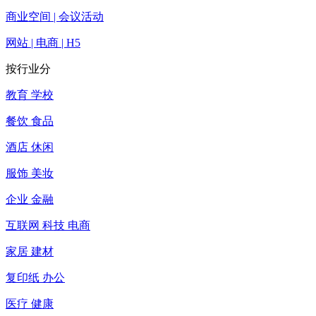
商业空间 | 会议活动
网站 | 电商 | H5
按行业分
教育 学校
餐饮 食品
酒店 休闲
服饰 美妆
企业 金融
互联网 科技 电商
家居 建材
复印纸 办公
医疗 健康