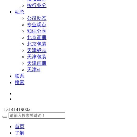
按行业分
动态
公司动态
专业观点
知识分享
北京画册
北京包装
天津标志
天津包装
天津画册
天津vi
联系
搜索
13141419002
首页
了解