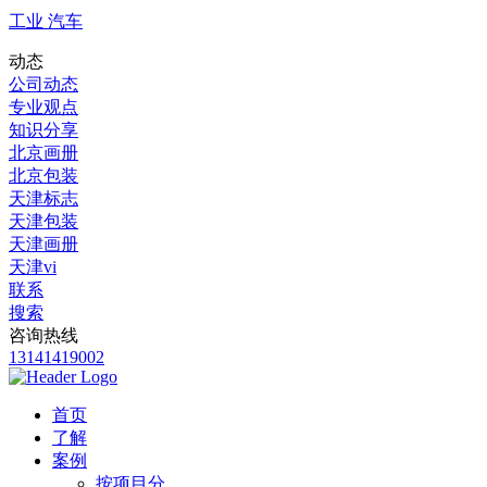
工业 汽车
动态
公司动态
专业观点
知识分享
北京画册
北京包装
天津标志
天津包装
天津画册
天津vi
联系
搜索
咨询热线
13141419002
首页
了解
案例
按项目分