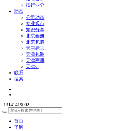
按行业分
动态
公司动态
专业观点
知识分享
北京画册
北京包装
天津标志
天津包装
天津画册
天津vi
联系
搜索
13141419002
首页
了解