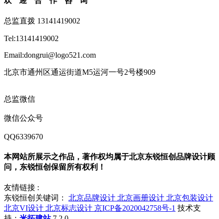
欢迎合作咨询
总监直拨 13141419002
Tel:13141419002
Email:dongrui@logo521.com
北京市通州区通运街道M5运河一号2号楼909
总监微信
微信公众号
QQ6339670
本网站所展示之作品，著作权均属于北京东锐恒创品牌设计顾
问，东锐恒创保留所有权利！
友情链接 :
东锐恒创关键词：
北京品牌设计
北京画册设计
北京包装设计
北京VI设计
北京标志设计
京ICP备2020042758号-1
技术支
持：
米拓建站
7.2.0