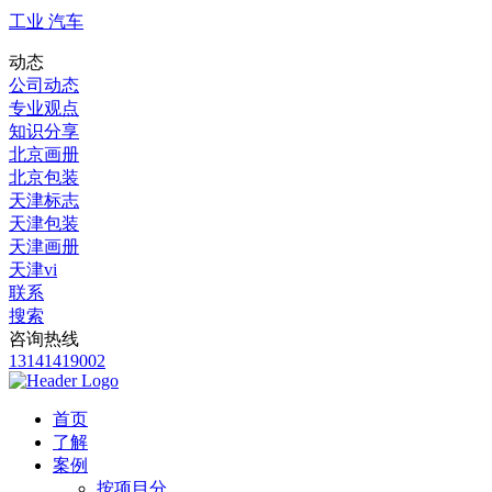
工业 汽车
动态
公司动态
专业观点
知识分享
北京画册
北京包装
天津标志
天津包装
天津画册
天津vi
联系
搜索
咨询热线
13141419002
首页
了解
案例
按项目分