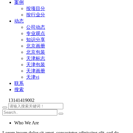
案例
按项目分
按行业分
动态
公司动态
专业观点
知识分享
北京画册
北京包装
天津标志
天津包装
天津画册
天津vi
联系
搜索
13141419002
Who We Are
Lorem ipsum dolor sit amet, consectetur adipiscing elit, sed do