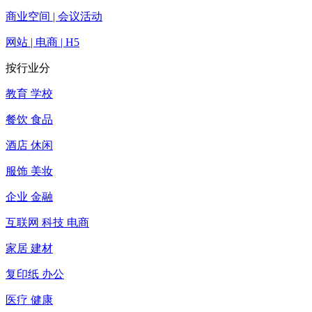
商业空间 | 会议活动
网站 | 电商 | H5
按行业分
教育 学校
餐饮 食品
酒店 休闲
服饰 美妆
企业 金融
互联网 科技 电商
家居 建材
复印纸 办公
医疗 健康