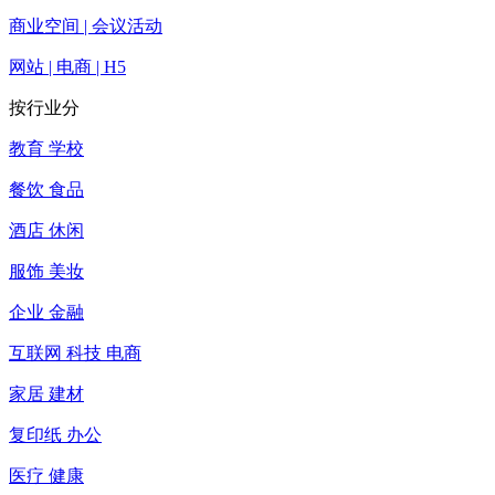
商业空间 | 会议活动
网站 | 电商 | H5
按行业分
教育 学校
餐饮 食品
酒店 休闲
服饰 美妆
企业 金融
互联网 科技 电商
家居 建材
复印纸 办公
医疗 健康