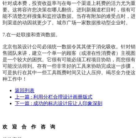
针对成本费，投资收益率与在每一个渠道上耗费的活力尤为重
要。这将容许您决策在哪儿翻倍。进到新频道栏目时，很有可
能不清楚怎样搜集和监控该数据。当存有附加的难受点时，进
到渠道的动因就更少了。城市广场一家数据推动型企业时。
7.在一处联接和查询数据。
北京包装设计公司
必须统一数据令其其便于消化吸收。针对销
售团队来讲，建立一个单一的顾客（或潜在性消费者）主视图
是一个较大的困扰。它很有可能必须工程项目协助，而您很有
可能没法得到。存有一些非常好的工具来协助完成这一步骤，
可是执行在其中一些工具既费时间又让人压抑。竭尽全力使这
种工作中！
返回列表
上一篇
: 利用分栏合理设计画册版式
下一篇
: 成功的标志设计应让人印象深刻
欢迎合作咨询