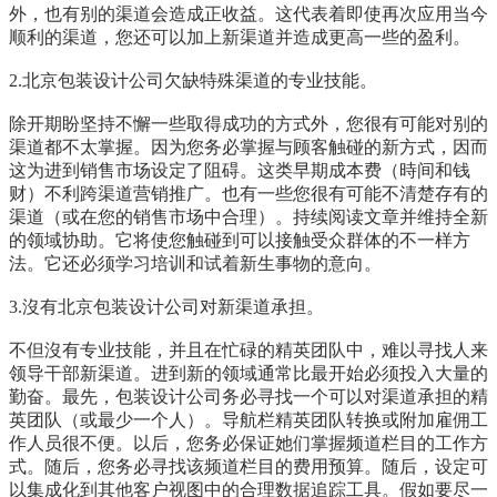
外，也有别的渠道会造成正收益。这代表着即使再次应用当今
顺利的渠道，您还可以加上新渠道并造成更高一些的盈利。
2.北京包装设计公司欠缺特殊渠道的专业技能。
除开期盼坚持不懈一些取得成功的方式外，您很有可能对别的
渠道都不太掌握。因为您务必掌握与顾客触碰的新方式，因而
这为进到销售市场设定了阻碍。这类早期成本费（時间和钱
财）不利跨渠道营销推广。也有一些您很有可能不清楚存有的
渠道（或在您的销售市场中合理）。持续阅读文章并维持全新
的领域协助。它将使您触碰到可以接触受众群体的不一样方
法。它还必须学习培训和试着新生事物的意向。
3.沒有
北京包装设计公司
对新渠道承担。
不但沒有专业技能，并且在忙碌的精英团队中，难以寻找人来
领导干部新渠道。进到新的领域通常比最开始必须投入大量的
勤奋。最先，包装设计公司务必寻找一个可以对渠道承担的精
英团队（或最少一个人）。导航栏精英团队转换或附加雇佣工
作人员很不便。以后，您务必保证她们掌握频道栏目的工作方
式。随后，您务必寻找该频道栏目的费用预算。随后，设定可
以集成化到其他客户视图中的合理数据追踪工具。假如要尽一