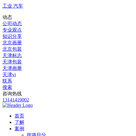
工业 汽车
动态
公司动态
专业观点
知识分享
北京画册
北京包装
天津标志
天津包装
天津画册
天津vi
联系
搜索
咨询热线
13141419002
首页
了解
案例
按项目分