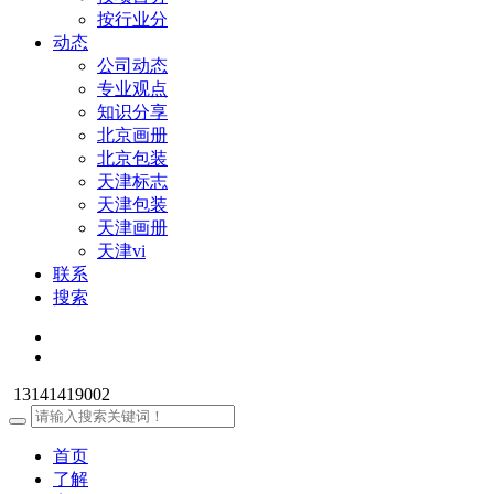
按行业分
动态
公司动态
专业观点
知识分享
北京画册
北京包装
天津标志
天津包装
天津画册
天津vi
联系
搜索
13141419002
首页
了解