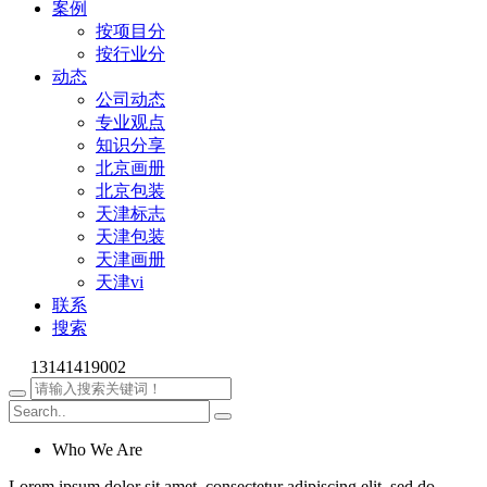
案例
按项目分
按行业分
动态
公司动态
专业观点
知识分享
北京画册
北京包装
天津标志
天津包装
天津画册
天津vi
联系
搜索
13141419002
Who We Are
Lorem ipsum dolor sit amet, consectetur adipiscing elit, sed do