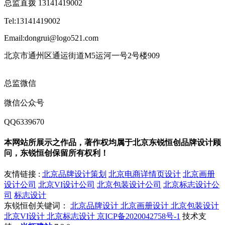
总监直拨 13141419002
Tel:13141419002
Email:dongrui@logo521.com
北京市通州区通运街道M5运河一号2号楼909
总监微信
微信公众号
QQ6339670
本网站所展示之作品，著作权均属于北京东锐恒创品牌设计顾
问，东锐恒创保留所有权利！
友情链接 :
北京品牌设计策划
北京电商详情页设计
北京画册
设计公司
北京VI设计公司
北京包装设计公司
北京标志设计公
司
标志设计
东锐恒创关键词：
北京品牌设计
北京画册设计
北京包装设计
北京VI设计
北京标志设计
京ICP备2020042758号-1
技术支