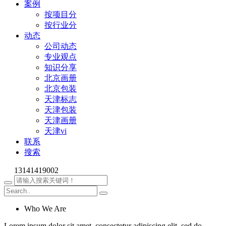
案例
按项目分
按行业分
动态
公司动态
专业观点
知识分享
北京画册
北京包装
天津标志
天津包装
天津画册
天津vi
联系
搜索
13141419002
Who We Are
Lorem ipsum dolor sit amet, consectetur adipiscing elit, sed do