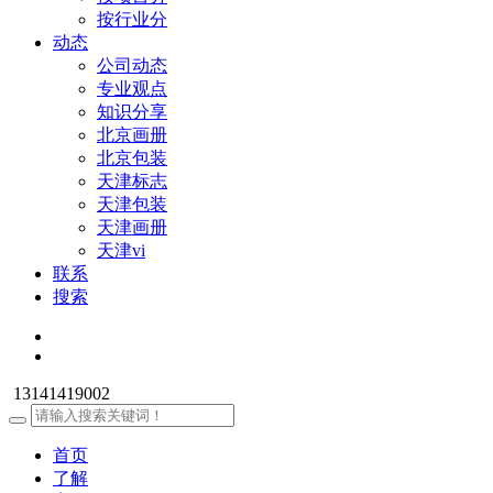
按行业分
动态
公司动态
专业观点
知识分享
北京画册
北京包装
天津标志
天津包装
天津画册
天津vi
联系
搜索
13141419002
首页
了解