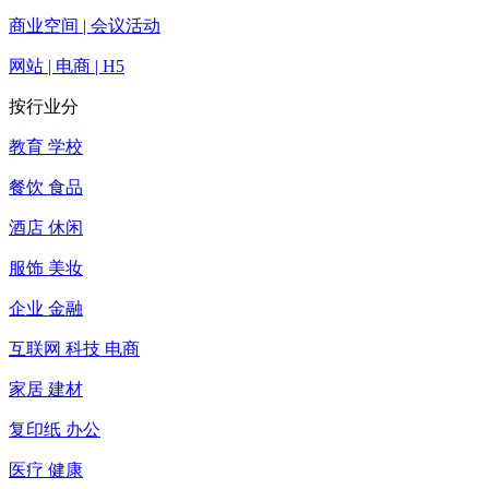
商业空间 | 会议活动
网站 | 电商 | H5
按行业分
教育 学校
餐饮 食品
酒店 休闲
服饰 美妆
企业 金融
互联网 科技 电商
家居 建材
复印纸 办公
医疗 健康