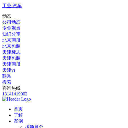
工业 汽车
动态
公司动态
专业观点
知识分享
北京画册
北京包装
天津标志
天津包装
天津画册
天津vi
联系
搜索
咨询热线
13141419002
首页
了解
案例
按项目分