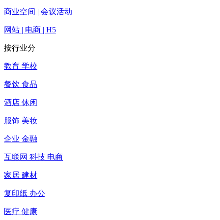
商业空间 | 会议活动
网站 | 电商 | H5
按行业分
教育 学校
餐饮 食品
酒店 休闲
服饰 美妆
企业 金融
互联网 科技 电商
家居 建材
复印纸 办公
医疗 健康