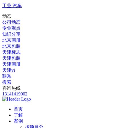
工业 汽车
动态
公司动态
专业观点
知识分享
北京画册
北京包装
天津标志
天津包装
天津画册
天津vi
联系
搜索
咨询热线
13141419002
首页
了解
案例
按项目分