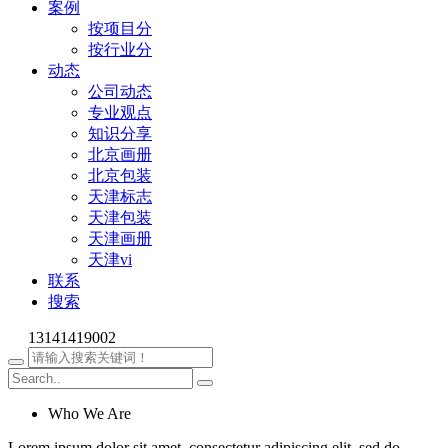
案例
按项目分
按行业分
动态
公司动态
专业观点
知识分享
北京画册
北京包装
天津标志
天津包装
天津画册
天津vi
联系
搜索
13141419002
Who We Are
Lorem ipsum dolor sit amet, consectetur adipiscing elit, sed do