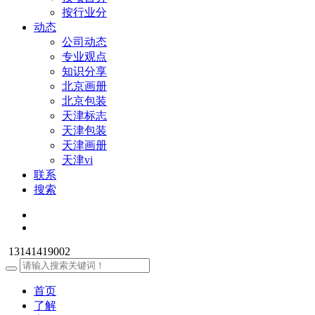
按行业分
动态
公司动态
专业观点
知识分享
北京画册
北京包装
天津标志
天津包装
天津画册
天津vi
联系
搜索
13141419002
首页
了解