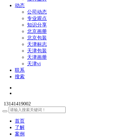
动态
公司动态
专业观点
知识分享
北京画册
北京包装
天津标志
天津包装
天津画册
天津vi
联系
搜索
13141419002
首页
了解
案例