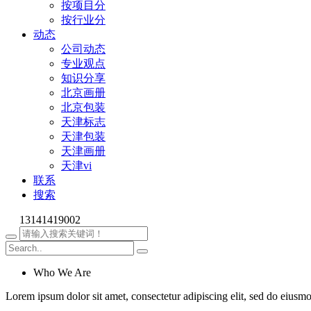
按项目分
按行业分
动态
公司动态
专业观点
知识分享
北京画册
北京包装
天津标志
天津包装
天津画册
天津vi
联系
搜索
13141419002
Who We Are
Lorem ipsum dolor sit amet, consectetur adipiscing elit, sed do eiusm