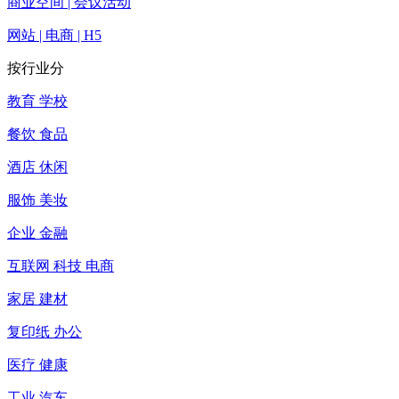
商业空间 | 会议活动
网站 | 电商 | H5
按行业分
教育 学校
餐饮 食品
酒店 休闲
服饰 美妆
企业 金融
互联网 科技 电商
家居 建材
复印纸 办公
医疗 健康
工业 汽车