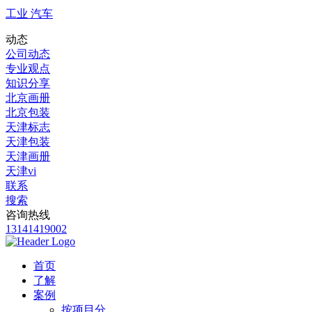
工业 汽车
动态
公司动态
专业观点
知识分享
北京画册
北京包装
天津标志
天津包装
天津画册
天津vi
联系
搜索
咨询热线
13141419002
首页
了解
案例
按项目分