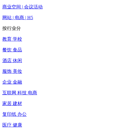
商业空间 | 会议活动
网站 | 电商 | H5
按行业分
教育 学校
餐饮 食品
酒店 休闲
服饰 美妆
企业 金融
互联网 科技 电商
家居 建材
复印纸 办公
医疗 健康