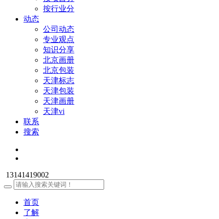
按行业分
动态
公司动态
专业观点
知识分享
北京画册
北京包装
天津标志
天津包装
天津画册
天津vi
联系
搜索
13141419002
首页
了解