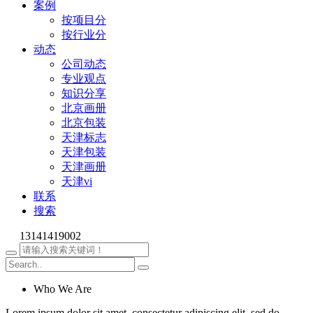
案例
按项目分
按行业分
动态
公司动态
专业观点
知识分享
北京画册
北京包装
天津标志
天津包装
天津画册
天津vi
联系
搜索
13141419002
Who We Are
Lorem ipsum dolor sit amet, consectetur adipiscing elit, sed do