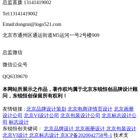
总监直拨 13141419002
Tel:13141419002
Email:dongrui@logo521.com
北京市通州区通运街道M5运河一号2号楼909
总监微信
微信公众号
QQ6339670
本网站所展示之作品，著作权均属于北京东锐恒创品牌设计顾
问，东锐恒创保留所有权利！
友情链接 :
北京品牌设计策划
北京电商详情页设计
北京画册
设计公司
北京VI设计公司
北京包装设计公司
北京标志设计公
司
标志设计
东锐恒创关键词：
北京品牌设计
北京画册设计
北京包装设计
北京VI设计
北京标志设计
京ICP备2020042758号-1
技术支