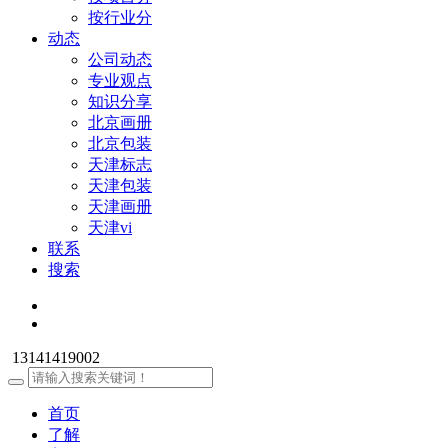
按行业分
动态
公司动态
专业观点
知识分享
北京画册
北京包装
天津标志
天津包装
天津画册
天津vi
联系
搜索
13141419002
首页
了解