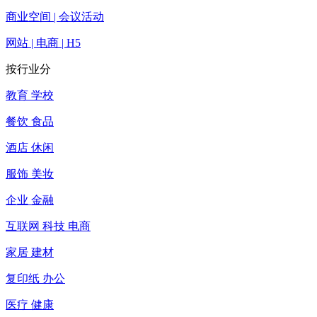
商业空间 | 会议活动
网站 | 电商 | H5
按行业分
教育 学校
餐饮 食品
酒店 休闲
服饰 美妆
企业 金融
互联网 科技 电商
家居 建材
复印纸 办公
医疗 健康