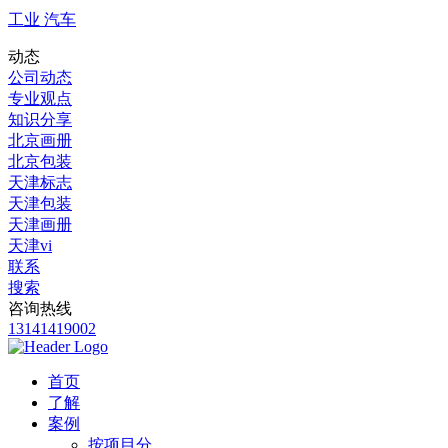
工业 汽车
动态
公司动态
专业观点
知识分享
北京画册
北京包装
天津标志
天津包装
天津画册
天津vi
联系
搜索
咨询热线
13141419002
首页
了解
案例
按项目分