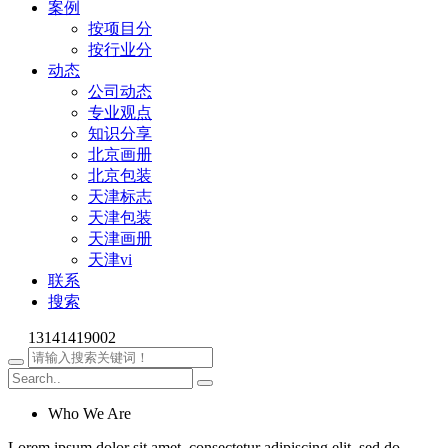
案例
按项目分
按行业分
动态
公司动态
专业观点
知识分享
北京画册
北京包装
天津标志
天津包装
天津画册
天津vi
联系
搜索
13141419002
Who We Are
Lorem ipsum dolor sit amet, consectetur adipiscing elit, sed do