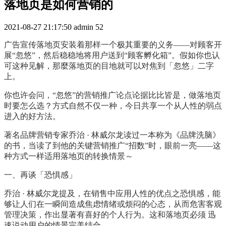
落地页是如何营销的
2021-08-27 21:17:50
admin
52
广告宣传落地页安装着那样一个极其重要的义务——对顾客开
展“忽悠”，然后稳稳地将用户送到“顾客孵化箱”。假如你也认
可这种见解，那麼落地页的目地就可以对焦到「忽悠」二字
上。
你也许会问，“忽悠”的营销推广论点论据比比皆是，做落地页
时要怎么选？方式自然不仅一种，今日共享一个从人性的弱点
进入的好方法。
著名品牌营销专家乔治 · 林威尔龙读过一本称为《品牌洗脑》
的书，当读了到他的关键营销推广“招数”时，眼前一亮——这
种方式一样适用落地页的转换情景～
一、再谈「恐惧感」
乔治 · 林威尔龙提及，在销售中应用人性的优点之恐惧感，能
够让人们在一瞬间造成焦虑情绪或烦闷的心态，从而危害客观
管理决策，作出显著有喜好的个人行为。这和落地页必须 迅
速说动用户的情景完美结合。