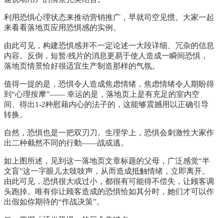
利用恐惧心理状态来推动营销推广，早就司空见惯。大家一起
来看看落地页应用恐惧感的实例。
由此可见，构建恐惧感并不一定论述一大段详细、冗杂的信息
内容。反倒，短暂/残片的消息更易于使人造成一瞬间恐惧，
落地页情景恰好很适宜生产制造那样的气氛。
值得一提的是，恐惧令人造成焦虑情绪，焦虑情绪令人期盼得
到“心理按摩”—— 幸运的是，落地页上是有充足的室内空
间、得出1-2种慰藉内心的法子的，这能够震撼用以正确引导
转换。
自然，恐惧也是一把双刃刀。生理学上，恐惧会刺激性大家作
出二种截然不同的行動——战或逃。
如上图所述，见到这一落地页文章标题的父母，广泛感觉“半
文盲”这一字眼儿太吱吱声，从而造成抵触情绪，立即离开。
由此可见，恐惧很大或过小，都很有可能得不偿失，让顾客调
头跑掉。唯有你让顾客造成的恐惧恰如其分时，她们才可以作
出假如你期待的“作战决策”。