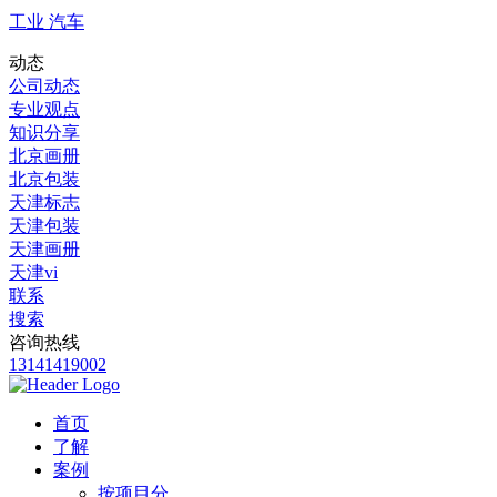
工业 汽车
动态
公司动态
专业观点
知识分享
北京画册
北京包装
天津标志
天津包装
天津画册
天津vi
联系
搜索
咨询热线
13141419002
首页
了解
案例
按项目分