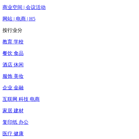
商业空间 | 会议活动
网站 | 电商 | H5
按行业分
教育 学校
餐饮 食品
酒店 休闲
服饰 美妆
企业 金融
互联网 科技 电商
家居 建材
复印纸 办公
医疗 健康