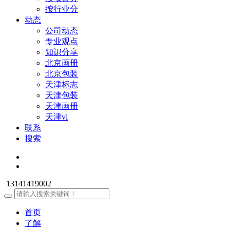
按行业分
动态
公司动态
专业观点
知识分享
北京画册
北京包装
天津标志
天津包装
天津画册
天津vi
联系
搜索
13141419002
首页
了解