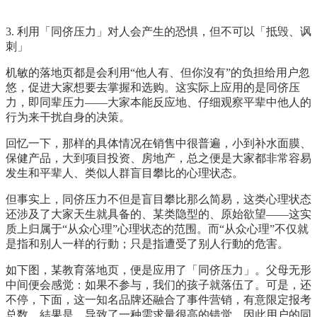
3. 利用「同侪压力」对人会产生的恐惧，但不可以「抵毁、讽
刺」
机敏的落地页都是会利用“他人有、但你沒有”的负担给用户忽
悠，促进大家想要去掌握和选购。这实际上应用的是同侪压
力，即同辈压力——大家本能反应地、仔细观察平辈中他人的
行为来干扰自身的决策。
回忆一下，那样的具体情况在销售中很普遍，小到补水面膜、
保健产品，大到项目投资、房地产，总之便是大家都非常容易
发生和平辈人、类似人群盲目攀比的心理状态。
但事实上，同侪压力不但是盲目攀比那么简易，这类心理状态
还涉及了大家天生就具备的、某类隐型的、原始欲望——这实
质上归属于“从众心理”心理状态的范围。而“从众心理”不仅就
是指和别人一样的行動；只是指遭受了别人行動的危害。
如下图，某教育落地页，便是应用了「同侪压力」。父母无形
中间便会感觉：如果不参与，我们的孩子就落伍了。可是，还
不停，下面，这一知名品牌还融合了事件营销，有意限定报考
总数。結果是，导致了一种需求量很高的错觉，因此用户的同