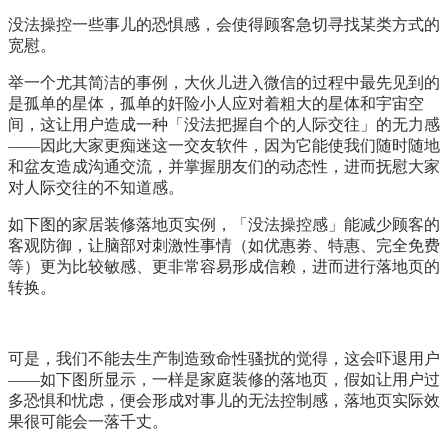
没法操控一些事儿的恐惧感，会使得顾客急切寻找某类方式的
宽慰。
举一个尤其简洁的事例，大伙儿进入微信的过程中最先见到的
是孤单的星体，孤单的奸险小人应对着粗大的星体和宇宙空
间，这让用户造成一种「没法把握自个的人际交往」的无力感
——因此大家更痴迷这一交友软件，因为它能使我们随时随地
和盆友造成沟通交流，并掌握朋友们的动态性，进而抚慰大家
对人际交往的不知道感。
如下图的家居装修落地页实例，「没法操控感」能减少顾客的
客观防御，让脑部对刺激性事情（如优惠劵、特惠、完全免费
等）更为比较敏感、更非常容易形成信赖，进而进行落地页的
转换。
可是，我们不能去生产制造致命性骚扰的觉得，这会吓退用户
——如下图所显示，一样是家庭装修的落地页，假如让用户过
多恐惧和忧虑，便会形成对事儿的无法控制感，落地页实际效
果很可能会一落千丈。