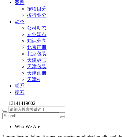
案例
按项目分
按行业分
动态
公司动态
专业观点
知识分享
北京画册
北京包装
天津标志
天津包装
天津画册
天津vi
联系
搜索
13141419002
Who We Are
Lorem ipsum dolor sit amet, consectetur adipiscing elit, sed do