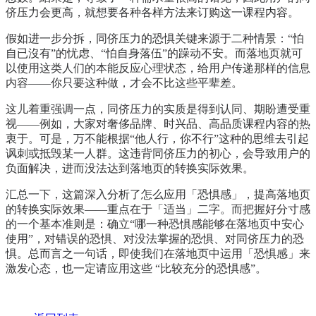
侪压力会更高，就想要各种各样方法来订购这一课程内容。
假如进一步分拆，同侪压力的恐惧关键来源于二种情景：“怕
自已沒有”的忧虑、“怕自身落伍”的躁动不安。而落地页就可
以使用这类人们的本能反应心理状态，给用户传递那样的信息
内容——你只要这种做，才会不比这些平辈差。
这儿着重强调一点，同侪压力的实质是得到认同、期盼遭受重
视——例如，大家对奢侈品牌、时兴品、高品质课程内容的热
衷于。可是，万不能根据“他人行，你不行”这种的思维去引起
讽刺或抵毁某一人群。这违背同侪压力的初心，会导致用户的
负面解决，进而没法达到落地页的转换实际效果。
汇总一下，这篇深入分析了怎么应用「恐惧感」，提高落地页
的转换实际效果——重点在于「适当」二字。而把握好分寸感
的一个基本准则是：确立“哪一种恐惧感能够在落地页中安心
使用”，对错误的恐惧、对没法掌握的恐惧、对同侪压力的恐
惧。总而言之一句话，即使我们在落地页中运用「恐惧感」来
激发心态，也一定请应用这些 “比较充分的恐惧感”。