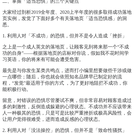
二、掌握「适当恐惧」的三个关键点
大家经过剖析2019全年度、2020上半年度的很多取得成功落地
页实例，发觉了下面好多个有关落地页「适当恐惧感」的洞
悉。
1. 利用人对「不成功」的恐惧，但并不是令人造成「挫折」
之上是一个成人英文的落地页，让顾客见到将来那一个“不成
功的自身”——根据落地页的店标对你说，假如我不花时间学
习英语，你的将来有可能会遭受危害。
最先是与你发生某类共鸣点，进而打小编里想要做些干涉或做
一点哪些；随后，你也就会依照知名品牌早已制定好的流
程，“发觉”最适用于你的方式 ，为了更好地阻拦不成功，你
能积极行动。
留意，对错误的恐惧尽管屡试不爽，但非常容易对顾客造成过
多的刺激性，反倒造成躲避的心理状态。不成功并不应该带来
人一种极其的恐惧，只是可是比较严重挫折或极高风险性，会
让用户觉得很难受，进而造成反感的心理状态。
2. 利用人对「没法操控」的恐惧，但并不是「致命性骚扰」