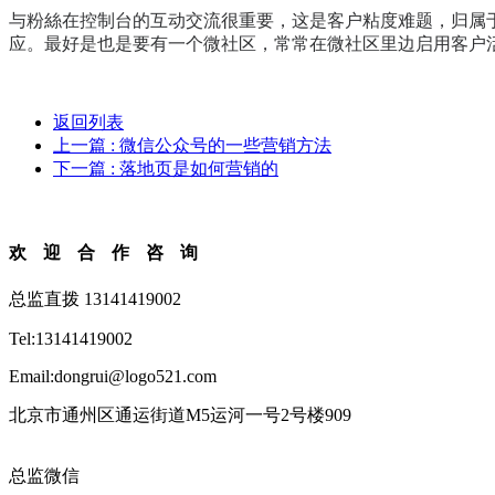
与粉絲在控制台的互动交流很重要，这是客户粘度难题，归属
应。最好是也是要有一个微社区，常常在微社区里边启用客户
返回列表
上一篇
: 微信公众号的一些营销方法
下一篇
: 落地页是如何营销的
欢迎合作咨询
总监直拨 13141419002
Tel:13141419002
Email:dongrui@logo521.com
北京市通州区通运街道M5运河一号2号楼909
总监微信