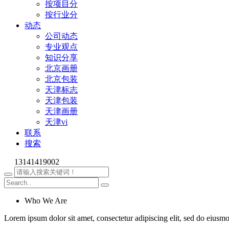
按项目分
按行业分
动态
公司动态
专业观点
知识分享
北京画册
北京包装
天津标志
天津包装
天津画册
天津vi
联系
搜索
13141419002
Who We Are
Lorem ipsum dolor sit amet, consectetur adipiscing elit, sed do eiusm