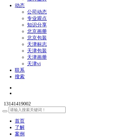
动态
公司动态
专业观点
知识分享
北京画册
北京包装
天津标志
天津包装
天津画册
天津vi
联系
搜索
13141419002
首页
了解
案例