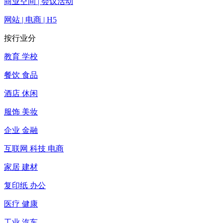
商业空间 | 会议活动
网站 | 电商 | H5
按行业分
教育 学校
餐饮 食品
酒店 休闲
服饰 美妆
企业 金融
互联网 科技 电商
家居 建材
复印纸 办公
医疗 健康
工业 汽车