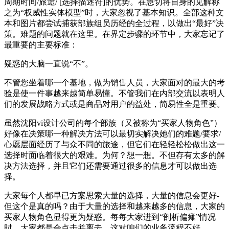
周期时间/旅途/ [选择描述符]的优势。在急切将自身的见解称
之为“权威性实体模型”时，大家忽视了基本知识。全部这种文
本和图片都尝试捕获部族组员历经的全过程，以做出“最好”决
策。难题的问题就在这里。在界定步骤的环节中，大家忘记了
最重要的主要标准：
疑惑的大脑一直说“不”。
不管您坐着哪一个基地，做为销售人员，大家面对的最大的考
验是使一件事越来越简单易懂。不管我们在内部交流以表明人
们的发展战略方式或是商品对用户的益处，简易性全是重要。
虽然沈阳vi设计公司的每个部族（又被称为“买家人物角色”）
好像在决策哪一种解决方法可以最切实解决她们的难题/要求/
心愿层面经历了与众不同的旅途，但它们在轻轻松松做出这一
选择时面临着很大的艰难。为何？想一想。不但存有太多的解
决方法选择，并且它们还需要通过很多的信息才可以做出选
择。
大家每个人都早已方案思索大量的选择，大量的信息会更好-
但这个是真的吗？由于大量的选择和越来越多的信息，大家的
买家人物角色显得更为疑惑。每每大家进到“剖析偏瘫”情况
时，大家都是会点击并离去。这对咱们的业务流程不好。