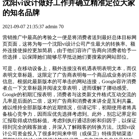
沈阳vi设计做好工作并确立精准定位大家
的知名品牌
2021-09-07 21:35:37
admin
70
营销推广中最高的考验之一便是将消费者送到最好总体目标网
页页面，这将为每一个沈阳vi设计公司产生最大的转换率。额
外连接使操控更加简易，由于他们容许广告商向消费者给予一
些选择，以保障她们能够尽早抵达她们要搜索的网站部位。
可是，在移动设备上，额外连接沒有机遇表明表明文本，而仅
表明文章标题。这限定了广告商表明每一个商品或业务的详尽
信息。根据此最新版本的可单击的网站连接，Google容许消费
者点一下文章标题并阅读文章表明，进而缓解了挪动感受。
Google的初期汇报表明，消费者与这类新文件格式互动交流的
几率是后面的二倍，这对广告商和消费者来讲全是互利共赢。
难以维持全部新版本的近期情况，但请记牢，初期使用者将具
备核心竞争力，因而应优先选择考虑到。此外，别忘记界定和
汇报取得成功指标值。考虑到执行通话剖析和归因于，以保证
得到完全的顾客旅途，并深入了解顾客的转换方法。沈阳vi设
计公司资金投入了很多时间来申明（或保卫）特殊营销渠道/