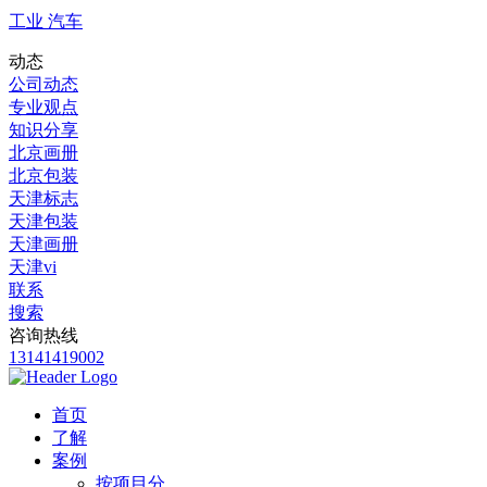
工业 汽车
动态
公司动态
专业观点
知识分享
北京画册
北京包装
天津标志
天津包装
天津画册
天津vi
联系
搜索
咨询热线
13141419002
首页
了解
案例
按项目分