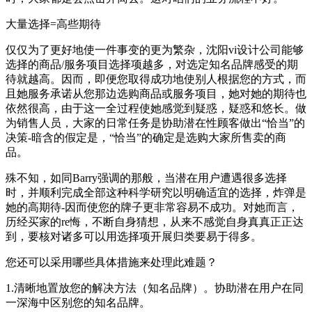
大量选择=高些期待
仅仅为了更好地使一件事变的更为繁杂，沈阳vi设计公司能够
选择的商品/服务项目选择项越多，对选定知名品牌感受的期
待就越高。因而，即便您取得成功地使别人根据您的方式，而
且她服务承诺从您那边选购商品或服务项目，她对她的期待也
依然很高，由于这一全过程使她感觉到疑惑，疑惑和悠长。做
为销售人员，大家的日常任务是协助潜在性顾客做出“恰当”的
决策-暗含的假定是，“恰当”的确定是选购大家所售卖的商
品。
殊不知，如同Barry强调的那般，当潜在用户遭遇很多选择
时，并顺利完成全部这种科学研究以明确适宜的选择，炸弹是
她的高期待-因而使您的牌子更非常容易不成功。对她而言，
历经买家的re悔，不断自身猜想，从来不感觉自身真真正正达
到，要核对诸多可以用选择项开展归类要易于得多。
您还可以采用哪些具体措施来处理此难题？
1.清晰地置放您的解决方法（知名品牌）。协助潜在用户在同
一深海中区别您的知名品牌。