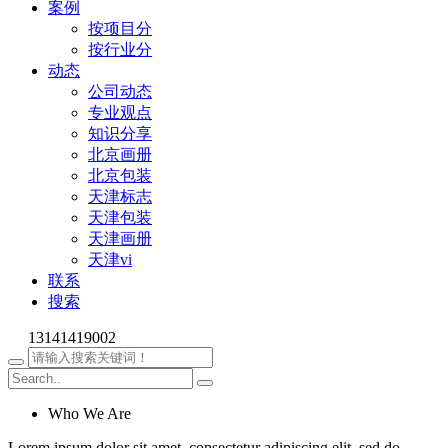
案例
按项目分
按行业分
动态
公司动态
专业观点
知识分享
北京画册
北京包装
天津标志
天津包装
天津画册
天津vi
联系
搜索
13141419002
Who We Are
Lorem ipsum dolor sit amet, consectetur adipiscing elit, sed do