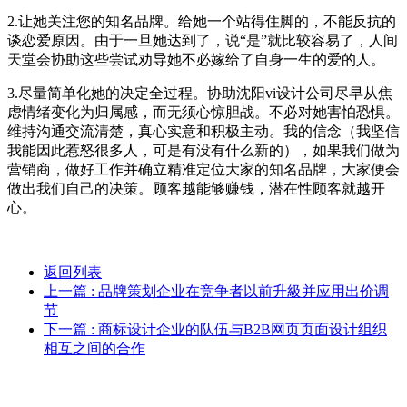
2.让她关注您的知名品牌。给她一个站得住脚的，不能反抗的
谈恋爱原因。由于一旦她达到了，说“是”就比较容易了，人间
天堂会协助这些尝试劝导她不必嫁给了自身一生的爱的人。
3.尽量简单化她的决定全过程。协助沈阳vi设计公司尽早从焦
虑情绪变化为归属感，而无须心惊胆战。不必对她害怕恐惧。
维持沟通交流清楚，真心实意和积极主动。我的信念（我坚信
我能因此惹怒很多人，可是有没有什么新的），如果我们做为
营销商，做好工作并确立精准定位大家的知名品牌，大家便会
做出我们自己的决策。顾客越能够赚钱，潜在性顾客就越开
心。
返回列表
上一篇
: 品牌策划企业在竞争者以前升級并应用出价调
节
下一篇
: 商标设计企业的队伍与B2B网页页面设计组织
相互之间的合作