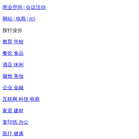
商业空间 | 会议活动
网站 | 电商 | H5
按行业分
教育 学校
餐饮 食品
酒店 休闲
服饰 美妆
企业 金融
互联网 科技 电商
家居 建材
复印纸 办公
医疗 健康