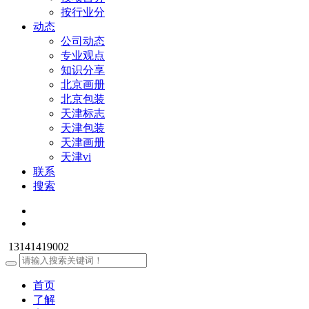
按行业分
动态
公司动态
专业观点
知识分享
北京画册
北京包装
天津标志
天津包装
天津画册
天津vi
联系
搜索
13141419002
首页
了解