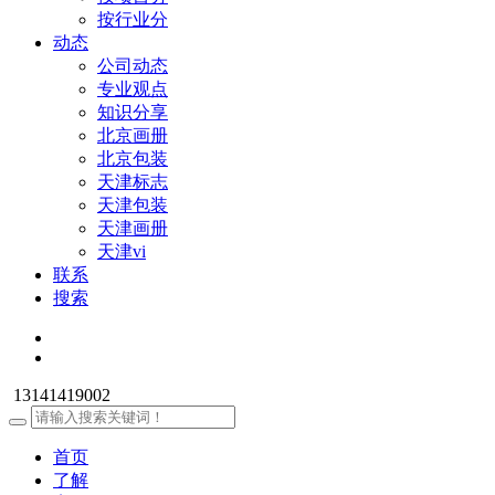
按行业分
动态
公司动态
专业观点
知识分享
北京画册
北京包装
天津标志
天津包装
天津画册
天津vi
联系
搜索
13141419002
首页
了解