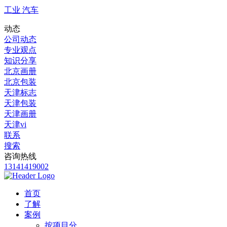
工业 汽车
动态
公司动态
专业观点
知识分享
北京画册
北京包装
天津标志
天津包装
天津画册
天津vi
联系
搜索
咨询热线
13141419002
首页
了解
案例
按项目分