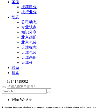
案例
按项目分
按行业分
动态
公司动态
专业观点
知识分享
北京画册
北京包装
天津标志
天津包装
天津画册
天津vi
联系
搜索
13141419002
Who We Are
Lorem ipsum dolor sit amet, consectetur adipiscing elit, sed do