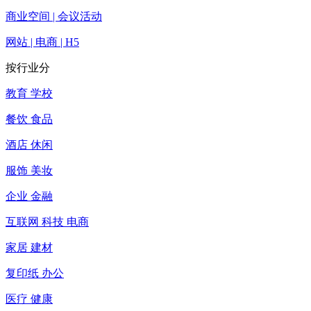
商业空间 | 会议活动
网站 | 电商 | H5
按行业分
教育 学校
餐饮 食品
酒店 休闲
服饰 美妆
企业 金融
互联网 科技 电商
家居 建材
复印纸 办公
医疗 健康