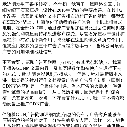
示近期发生了很多转变 。今年初，我写了一篇网络文章，详
细介绍了石家庄标志设计在2016年所做的重要改善。在其中2
个改善，尤其是拓展的文本广告和右边栏广告的清除，都聚集
在SERP外型上，并简单化了两者的客户体验。手机上和台式
电脑。在全部2017年，通过使广告附加信息比过去任何时刻都
愈发强劲和突显而持续改进客户感受。尽管石家庄标志设计扩
展程序中有好几个新作用，您能够在这里阅读文章所有作用，
但我应用较多的是三个广告扩展程序版本号：1.当地公司展现
广告的附加详细地址信息
不容置疑，展现广告互联网（GDN）有其优点和缺点。我写
了相关GDN的文章内容，及其历经数年勤奋使广告运行下去
的方式 ，近期.我逐渐见到取得成功。但是，针对最新版本来
讲，我觉得这针对运作文档搜索广告的广告客户进到（回到）
GDN室内空间是一个极佳的机遇。当地广告的火爆水平伴随
着引擎量的提高而提升。从古代历史看，因为“胖手指”综合
征，尤其是在每一次点一下花费支付方式中，我一直不肯在移
动设备上推广GDN广告。
伴随着GDN广告附加详细地址信息的公布，广告客户能够在
店铺部位的半经内对于十分特殊的受众人群。这样一来，销售
人员就可以将品牌营销到指定位置的目的受众群体，并借助在