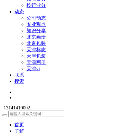
按行业分
动态
公司动态
专业观点
知识分享
北京画册
北京包装
天津标志
天津包装
天津画册
天津vi
联系
搜索
13141419002
首页
了解