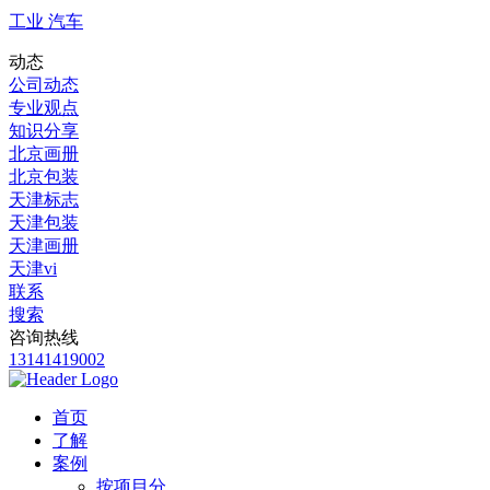
工业 汽车
动态
公司动态
专业观点
知识分享
北京画册
北京包装
天津标志
天津包装
天津画册
天津vi
联系
搜索
咨询热线
13141419002
首页
了解
案例
按项目分