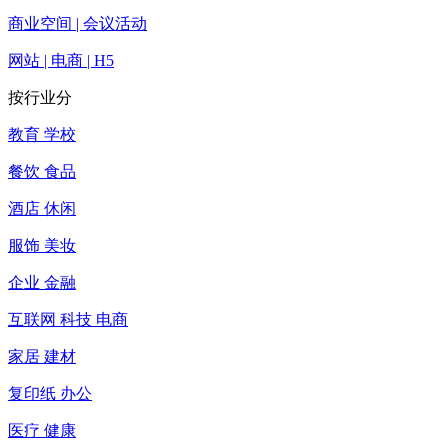
商业空间 | 会议活动
网站 | 电商 | H5
按行业分
教育 学校
餐饮 食品
酒店 休闲
服饰 美妆
企业 金融
互联网 科技 电商
家居 建材
复印纸 办公
医疗 健康