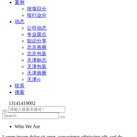
案例
按项目分
按行业分
动态
公司动态
专业观点
知识分享
北京画册
北京包装
天津标志
天津包装
天津画册
天津vi
联系
搜索
13141419002
Who We Are
Lorem ipsum dolor sit amet, consectetur adipiscing elit, sed do