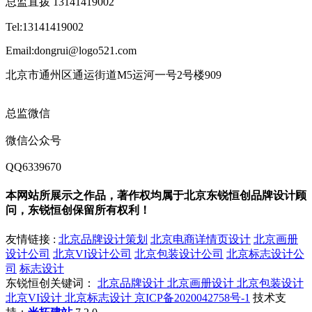
总监直拨 13141419002
Tel:13141419002
Email:dongrui@logo521.com
北京市通州区通运街道M5运河一号2号楼909
总监微信
微信公众号
QQ6339670
本网站所展示之作品，著作权均属于北京东锐恒创品牌设计顾
问，东锐恒创保留所有权利！
友情链接 :
北京品牌设计策划
北京电商详情页设计
北京画册
设计公司
北京VI设计公司
北京包装设计公司
北京标志设计公
司
标志设计
东锐恒创关键词：
北京品牌设计
北京画册设计
北京包装设计
北京VI设计
北京标志设计
京ICP备2020042758号-1
技术支