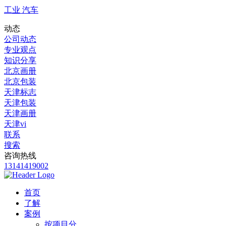
工业 汽车
动态
公司动态
专业观点
知识分享
北京画册
北京包装
天津标志
天津包装
天津画册
天津vi
联系
搜索
咨询热线
13141419002
首页
了解
案例
按项目分