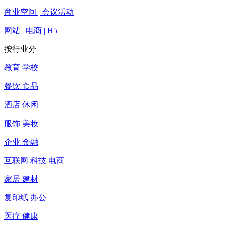
商业空间 | 会议活动
网站 | 电商 | H5
按行业分
教育 学校
餐饮 食品
酒店 休闲
服饰 美妆
企业 金融
互联网 科技 电商
家居 建材
复印纸 办公
医疗 健康