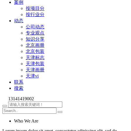
案例
按项目分
按行业分
动态
公司动态
专业观点
知识分享
北京画册
北京包装
天津标志
天津包装
天津画册
天津vi
联系
搜索
13141419002
Who We Are
Lorem ipsum dolor sit amet, consectetur adipiscing elit, sed do