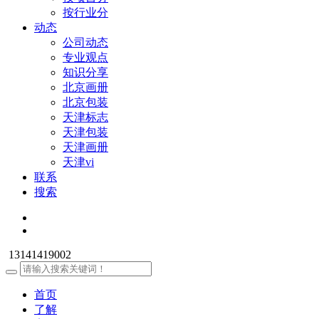
按行业分
动态
公司动态
专业观点
知识分享
北京画册
北京包装
天津标志
天津包装
天津画册
天津vi
联系
搜索
13141419002
首页
了解