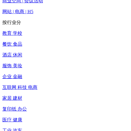
商业空间 | 会议活动
网站 | 电商 | H5
按行业分
教育 学校
餐饮 食品
酒店 休闲
服饰 美妆
企业 金融
互联网 科技 电商
家居 建材
复印纸 办公
医疗 健康
工业 汽车