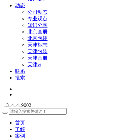
动态
公司动态
专业观点
知识分享
北京画册
北京包装
天津标志
天津包装
天津画册
天津vi
联系
搜索
13141419002
首页
了解
案例