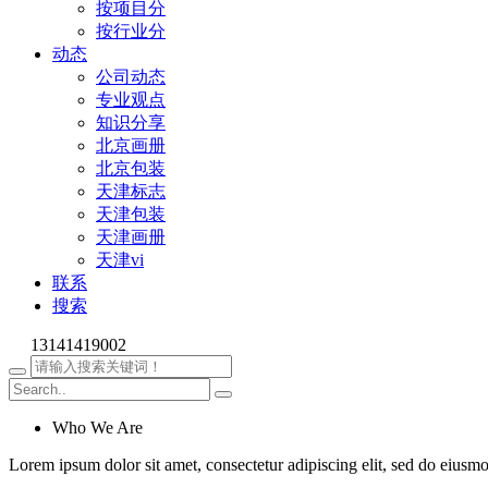
按项目分
按行业分
动态
公司动态
专业观点
知识分享
北京画册
北京包装
天津标志
天津包装
天津画册
天津vi
联系
搜索
13141419002
Who We Are
Lorem ipsum dolor sit amet, consectetur adipiscing elit, sed do eiusm