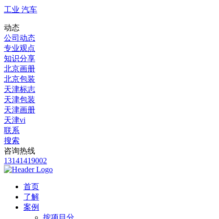
工业 汽车
动态
公司动态
专业观点
知识分享
北京画册
北京包装
天津标志
天津包装
天津画册
天津vi
联系
搜索
咨询热线
13141419002
首页
了解
案例
按项目分