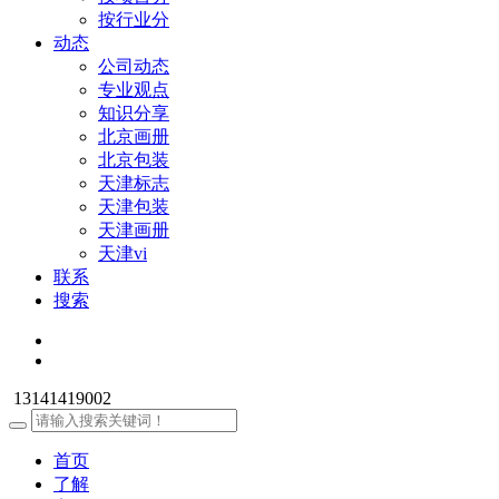
按行业分
动态
公司动态
专业观点
知识分享
北京画册
北京包装
天津标志
天津包装
天津画册
天津vi
联系
搜索
13141419002
首页
了解