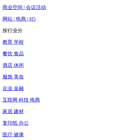
商业空间 | 会议活动
网站 | 电商 | H5
按行业分
教育 学校
餐饮 食品
酒店 休闲
服饰 美妆
企业 金融
互联网 科技 电商
家居 建材
复印纸 办公
医疗 健康