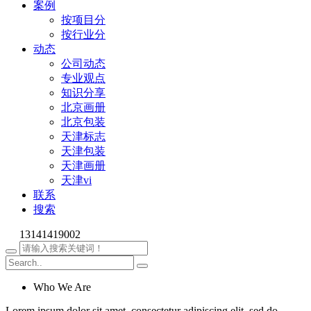
案例
按项目分
按行业分
动态
公司动态
专业观点
知识分享
北京画册
北京包装
天津标志
天津包装
天津画册
天津vi
联系
搜索
13141419002
Who We Are
Lorem ipsum dolor sit amet, consectetur adipiscing elit, sed do