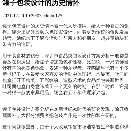
罐子包装设计的历史情怀
2021-12-20 19:20:03
admin
125
罐子包装设计的历史情怀被一代人所接纳，给人一种复古的觉
得。锡盒上提升五颜六色图案设计，向着更为传统的角度发展
趋势。她纪录下了聚会活动时与亲人和好朋友一起共享糖块和
朱古力的追忆。
用于装食材的锡盒，深圳市食品类包装设计方案分析一般都是
会放在厨房里，给屋子增加颜色和性格。比如说，一只装饰设
计有草的亮黄色锡盒，表述一种乐观者。花陶罐早已有一个多
新世纪了，在最受大家喜爱的活動中体现得非常显著。吐司面
包盒打开了精美、五彩缤纷、造型艺术的食品类包装新世界。
吐司面包盒自身意味着了一个更久的时期，在那个时候，它是
一种很一般的家具用品。锡盒在五十年代逐渐兴起。
罐子包装设计
方案分析在20新世纪90时代的研究发现，除开收
藏家外，大部分消费者把包装当作是一次性的和主要的。
这个问题很重要，由于个人收藏销售市场通常被生产制造和供