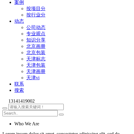
案例
按项目分
按行业分
动态
公司动态
专业观点
知识分享
北京画册
北京包装
天津标志
天津包装
天津画册
天津vi
联系
搜索
13141419002
Who We Are
Lorem ipsum dolor sit amet, consectetur adipiscing elit, sed do