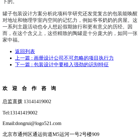
下的。
罐子包装设计
方案分析此项科学研究还发觉复古的包装能唤醒
对地址和物理学室内空间的记忆力，例如爷爷奶奶的房屋。这
一系列主题活动也令人想起假期旅行和更有意义的历经。因
而，在这个含义上，这些精致的陶罐是十分庞大的，如同一张
家中福。
返回列表
上一篇
: 画册设计公司不可忽略的项目执行力
下一篇
: 包装设计中要植入强劲的识别特征
欢迎合作咨询
总监直拨 13141419002
Tel:13141419002
Email:dongrui@logo521.com
北京市通州区通运街道M5运河一号2号楼909