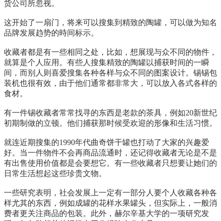
货公司所忽视。
这开始了一扇门，将来可以搜集到精致的陶罐，可以做为知名
品牌发展趋势的時间标示。
收藏者都是有一些相同之处，比如，想展现与众不同的物件，
就算是个人应用。有些人搜集精致的陶罐以捕获时间的一瞬
间，而别人则喜爱搜集各种各样与众不同的图案设计。锡锡包
装机也很有效，由于他们通常都非常大，可以放入各式各样的
食材。
有一件锡收藏者常常找寻的东西是老款的茶具，例如20新世纪
初期制做的立顿。他们捕获那时候受欢迎的形像和生活习惯。
就连近期搜集的1990年代曲奇饼干罐也打动了大家的兴趣爱
好。当一件物件不会再商品流通时，还记得收藏者无论是不是
有出售使用价值都是会要想它。有一些收藏者只想要让她们的
日常生活想起这些珍贵文物。
一些研究表明，社会发展上一定有一部分人要个人收藏各种各
样尤其的东西，例如成罐的花样水果罐头，但实际上，一般消
费者更关注商品的包装。此外，赫尔辛基大学的一项研究发