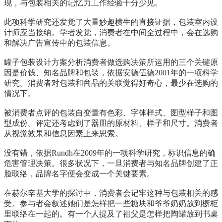
现，与包装相关的记忆力工作经验十分少见。
此项科学研究还发觉了大量妙趣横生的直接证据，包装室内设
计师应当接纳。学者发觉，消费者在中间全过程中，会在选购
和解决广告宣传中的包装信息。
罐子包装设计
方案分析消费者做选购决策所运用的三个关键原
因是价钱、知名品牌和包装，依据安德伍德2001年的一项科学
研究。消费者对包装和商品的关联觉得好奇心，最少在选购的
情况下。
被消费者点评的包装自变量有色彩、字体样式、图型样子和图
型成份。评定还考虑到了器皿的原材料、样子和尺寸。消费者
从视觉效果和信息因素上来思索。
没有错，依据Rundh在2009年的一项科学研究，标识信息的确
危害管理决策。很多状况下，一旦消费者与知名品牌创建了正
脸联络，品牌名字便会变成一个关键要素。
在赫尔辛基大学的探讨中，消费者会记牢这种与包装相关的感
受。参与者会叙述她们是怎样把一些糖块和爷爷奶奶放到橱柜
里联络在一起的。有一个人提及了祖父是怎样把陶罐放到书桌