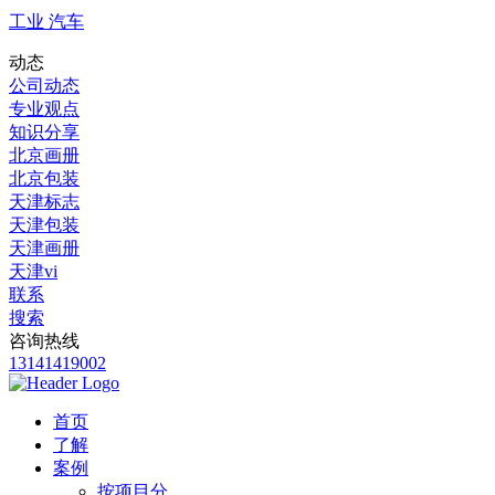
工业 汽车
动态
公司动态
专业观点
知识分享
北京画册
北京包装
天津标志
天津包装
天津画册
天津vi
联系
搜索
咨询热线
13141419002
首页
了解
案例
按项目分