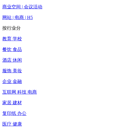
商业空间 | 会议活动
网站 | 电商 | H5
按行业分
教育 学校
餐饮 食品
酒店 休闲
服饰 美妆
企业 金融
互联网 科技 电商
家居 建材
复印纸 办公
医疗 健康