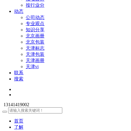
按行业分
动态
公司动态
专业观点
知识分享
北京画册
北京包装
天津标志
天津包装
天津画册
天津vi
联系
搜索
13141419002
首页
了解