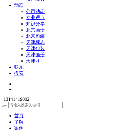
动态
公司动态
专业观点
知识分享
北京画册
北京包装
天津标志
天津包装
天津画册
天津vi
联系
搜索
13141419002
首页
了解
案例