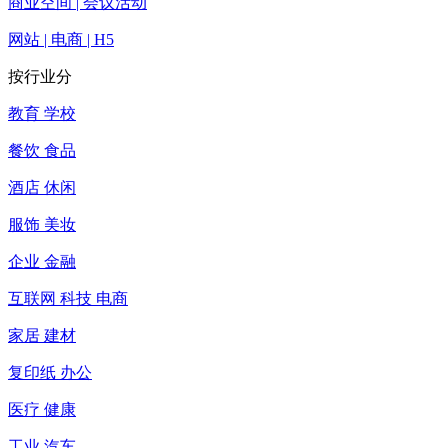
商业空间 | 会议活动
网站 | 电商 | H5
按行业分
教育 学校
餐饮 食品
酒店 休闲
服饰 美妆
企业 金融
互联网 科技 电商
家居 建材
复印纸 办公
医疗 健康
工业 汽车