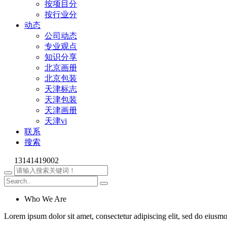
按项目分
按行业分
动态
公司动态
专业观点
知识分享
北京画册
北京包装
天津标志
天津包装
天津画册
天津vi
联系
搜索
13141419002
Who We Are
Lorem ipsum dolor sit amet, consectetur adipiscing elit, sed do eiusm