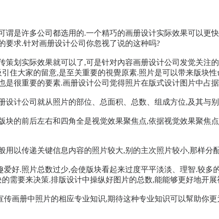
可谓是许多公司都选用的.一个精巧的画册设计实际效果可以更快
的要求.针对画册设计公司你忽视了说的这种吗?
传策划实际效果就可以了,可是针对內容画册设计公司发觉关注的
吸引住大家的留意,是至关重要的視覺原素.照片是可以带来版块性
也是很重要的要素.画册设计公司觉得照片在版式设计图片中占据
册设计公司就从照片的部位、总面积、总数、组成方位,及其与别
版块的前后左右和四角全是视觉效果聚焦点,依据视觉效果聚焦点
般用以传递关键信息内容的照片较大,别的主次照片较小,那样分
爱好.照片总数过少,会使版块看起来过度平平淡淡、理智.较多的
块的需要来决策.排版设计中操纵好图片的总数,能能够更好地开展
传画册中照片的相应专业知识,期待这种专业知识可以幫助你更