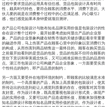
过程中要求货品的运用具有信任感。货品包裝设计具有时尚
性，颇具时代特色，要符合顾客的消费水平、消
费
下意识。大
伙儿要的就是在消
费
整个过程中的心态满足感、内心吸引2
感，他们感觉如果本身钟爱就项目测评。
农产品公司包裝设计与散布知名品牌实用价值是包裝设计的性
命在设计整个过程中，最开始要考虑如何显出产品的企业形
象。产品的企业形象构建在销售市场的关键步骤起着非常重要
的融进作用，马上伤害产品在顾客心里中的印象以至消费行为
的构成，从而伤害到商品销售这一最终目的。顾客在购买货品
之前最开始看到的是货品的包裝，货品的包裝不但符合顾客的
赏欣下意识和审美观念快乐，又可以精准反映出货品的品质特
点。湛江市包装设计公司构建产品企业形象，一方面要受实质
个性特点的制约，即产品品质的制约；
另一方面又要受外在地理环境的制约，即顾客的比较满意水准
的制约。一个高质量的产品，再加上高质量的包裝设计，使其
所传达出的信息到处让人感觉到质量的存在，使顾客对其导致
友好度。作为设计本身，既高度重视包裝设计形式美，体现产
品的实用价值，又要可以给产品造成增长值，那般来加强整体
知名品牌设计和散布知名品牌实用价值的意识。作为设计者，