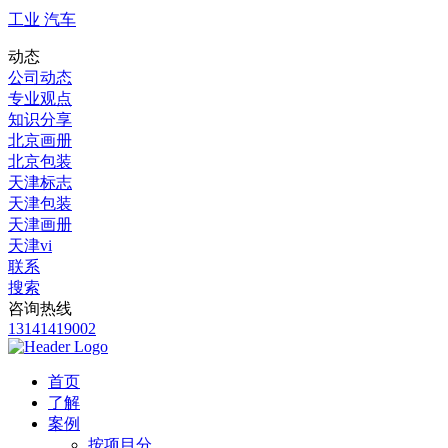
工业 汽车
动态
公司动态
专业观点
知识分享
北京画册
北京包装
天津标志
天津包装
天津画册
天津vi
联系
搜索
咨询热线
13141419002
首页
了解
案例
按项目分