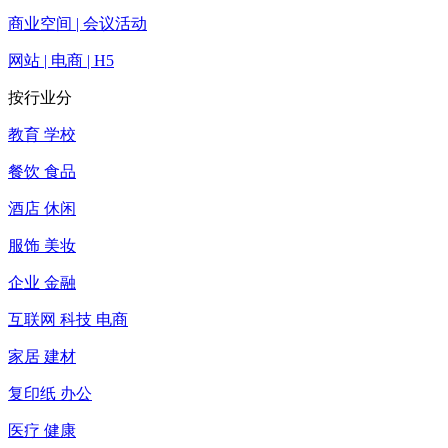
商业空间 | 会议活动
网站 | 电商 | H5
按行业分
教育 学校
餐饮 食品
酒店 休闲
服饰 美妆
企业 金融
互联网 科技 电商
家居 建材
复印纸 办公
医疗 健康