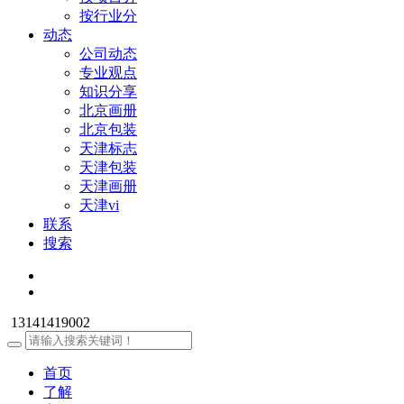
按行业分
动态
公司动态
专业观点
知识分享
北京画册
北京包装
天津标志
天津包装
天津画册
天津vi
联系
搜索
13141419002
首页
了解