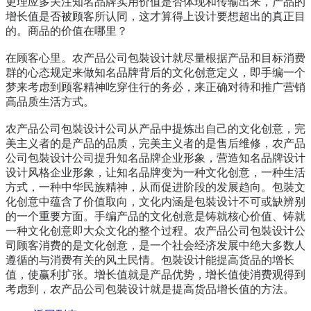
更理应多关注知名品牌实用价值是否体现和传输出来，产品的
增长值是否被顾客所认同，这才算得上设计要想超出的真正目
的。商品的价值在哪里？
在顾客心里。农产品公司包裝设计就尽量根据产品和目标消费
群的心态规定来做知名品牌背后的文化创意定义，即手编一个
梦来考虑到顾客精神吃穿住行的务必，来正确对待和推广营销
高品质生活方式。
农产品公司包裝设计
公司从产品中提炼出自己的文化创意，完
美主义者的是产品的品质，完美主义者的是售后维修，
农产品
公司包裝设计公司
提升知名品牌企业形象，营造知名品牌设计
设计风格企业形象，让知名品牌变为一种文化创意，一种生活
方式，一种中华民族精神，从而促进阶段的发展趋向。包裝文
化创意中蕴含了价值取向，文化内涵是包裝设计不可或缺辨别
的一个重要方面。手编产品的文化创意是铸就核心价值、铸就
一种文化创意即大众文化的整个过程。
农产品公司包裝设计
公
司顾客消费的是文化创意，是一个社会经济发展中绝大多数人
遵循的与消费有关的风土民情。包裝设计能提高货品的增长
值，使赢利扩张。增长值就是产品优势，增长值使消费观得到
考虑到，农产品公司包裝设计就是提高货品增长值的方法。