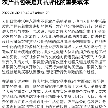
农产品包装是其品牌化的重要载体
2022-01-02 19:42:47
admin
70
人们日常生活中永远离不开农产品的消费，他与人们的生活品
质也同样有着非常密切的关系，农产品公司包裝设计让好看走
进大自然与质朴，包裝设计需针对顾客的心态规定由于社会经
济发展的高度对象性，大伙儿消费体系管理的造成，促进包装
设计公司顾客被货品和化合物的体系管理所包围着着，在那般
一个化合物多种多样的社会经济发展阶段，大伙儿的吃穿住行
造成了翻天覆地的变化，此外也促进大伙儿的消费观念起了根
本的变化。经济社会发展的发展趋向促进货品消
费
变为大伙儿
重要的生活方式，消费意识的有效整个过程关键是顾客依据平
常消费的行为来开展的。消费行为就是购买货品，消
费
的整个
过程就是购买客观因素造成到消费行为导致的整个过程。
在消费全过程中，顾客的标准和货品本身2个方面都起着至关
重要的作用。由于物的体系管理包围着着了大伙儿，消
费
变成
了大家的重要生活方式，大伙儿在实际消
费
整个过程中，要求
货品对心理的考虑到不逊于功能强大本身，因为，大伙儿所消
费
的东西并并不是通通用于生活必需。农产品公司包裝设计务
必考虑到顾客携带和使用上的方便快捷，顾客在货品消
费
整个