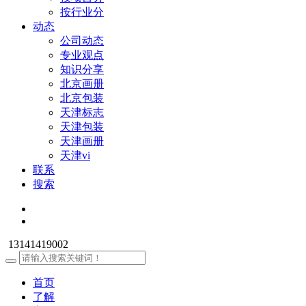
按行业分
动态
公司动态
专业观点
知识分享
北京画册
北京包装
天津标志
天津包装
天津画册
天津vi
联系
搜索
13141419002
首页
了解