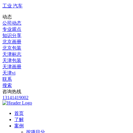
工业 汽车
动态
公司动态
专业观点
知识分享
北京画册
北京包装
天津标志
天津包装
天津画册
天津vi
联系
搜索
咨询热线
13141419002
首页
了解
案例
按项目分