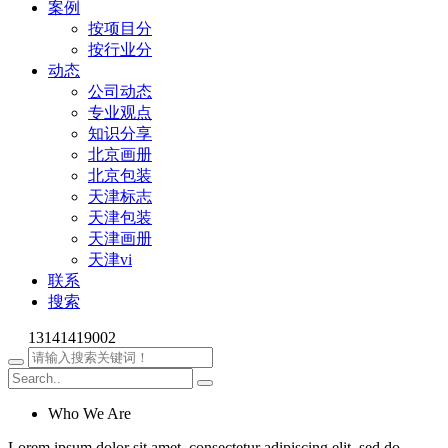
案例
按项目分
按行业分
动态
公司动态
专业观点
知识分享
北京画册
北京包装
天津标志
天津包装
天津画册
天津vi
联系
搜索
13141419002
Who We Are
Lorem ipsum dolor sit amet, consectetur adipiscing elit, sed do