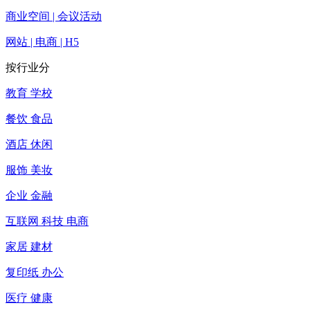
商业空间 | 会议活动
网站 | 电商 | H5
按行业分
教育 学校
餐饮 食品
酒店 休闲
服饰 美妆
企业 金融
互联网 科技 电商
家居 建材
复印纸 办公
医疗 健康