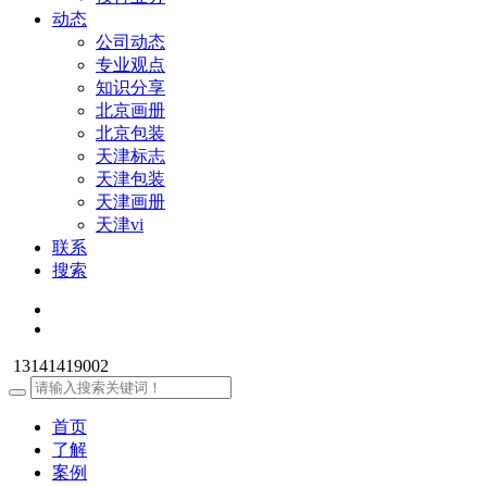
动态
公司动态
专业观点
知识分享
北京画册
北京包装
天津标志
天津包装
天津画册
天津vi
联系
搜索
13141419002
首页
了解
案例