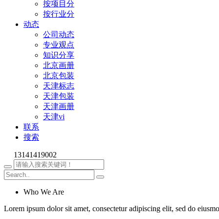
按项目分
按行业分
动态
公司动态
专业观点
知识分享
北京画册
北京包装
天津标志
天津包装
天津画册
天津vi
联系
搜索
13141419002
Who We Are
Lorem ipsum dolor sit amet, consectetur adipiscing elit, sed do eiusm