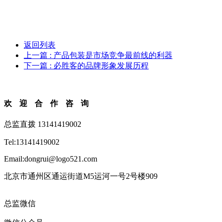
返回列表
上一篇
: 产品包装是市场竞争最前线的利器
下一篇
: 必胜客的品牌形象发展历程
欢迎合作咨询
总监直拨 13141419002
Tel:13141419002
Email:dongrui@logo521.com
北京市通州区通运街道M5运河一号2号楼909
总监微信