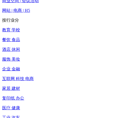
商业空间 | 会议活动
网站 | 电商 | H5
按行业分
教育 学校
餐饮 食品
酒店 休闲
服饰 美妆
企业 金融
互联网 科技 电商
家居 建材
复印纸 办公
医疗 健康
工业 汽车