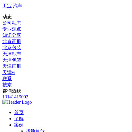
工业 汽车
动态
公司动态
专业观点
知识分享
北京画册
北京包装
天津标志
天津包装
天津画册
天津vi
联系
搜索
咨询热线
13141419002
首页
了解
案例
按项目分