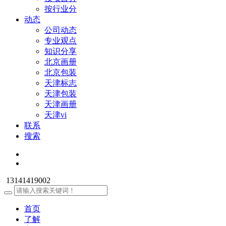
按行业分
动态
公司动态
专业观点
知识分享
北京画册
北京包装
天津标志
天津包装
天津画册
天津vi
联系
搜索
13141419002
首页
了解