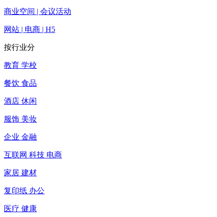
商业空间 | 会议活动
网站 | 电商 | H5
按行业分
教育 学校
餐饮 食品
酒店 休闲
服饰 美妆
企业 金融
互联网 科技 电商
家居 建材
复印纸 办公
医疗 健康