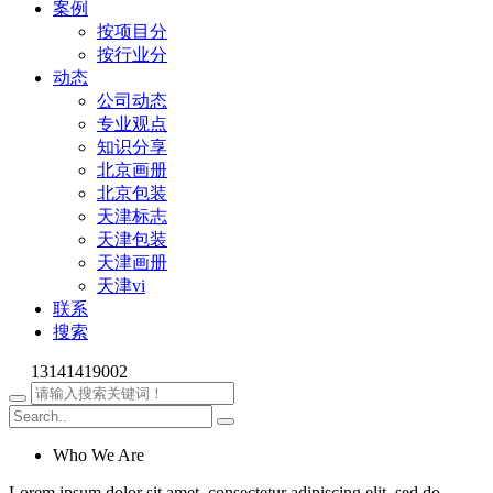
案例
按项目分
按行业分
动态
公司动态
专业观点
知识分享
北京画册
北京包装
天津标志
天津包装
天津画册
天津vi
联系
搜索
13141419002
Who We Are
Lorem ipsum dolor sit amet, consectetur adipiscing elit, sed do