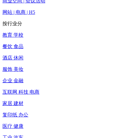
商业空间 | 会议活动
网站 | 电商 | H5
按行业分
教育 学校
餐饮 食品
酒店 休闲
服饰 美妆
企业 金融
互联网 科技 电商
家居 建材
复印纸 办公
医疗 健康
工业 汽车