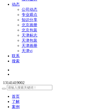
动态
公司动态
专业观点
知识分享
北京画册
北京包装
天津标志
天津包装
天津画册
天津vi
联系
搜索
13141419002
首页
了解
案例