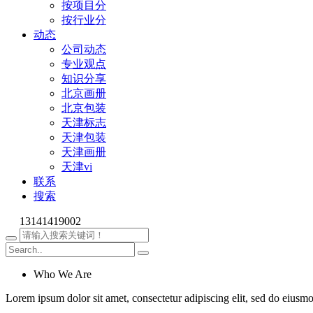
按项目分
按行业分
动态
公司动态
专业观点
知识分享
北京画册
北京包装
天津标志
天津包装
天津画册
天津vi
联系
搜索
13141419002
Who We Are
Lorem ipsum dolor sit amet, consectetur adipiscing elit, sed do eiusm