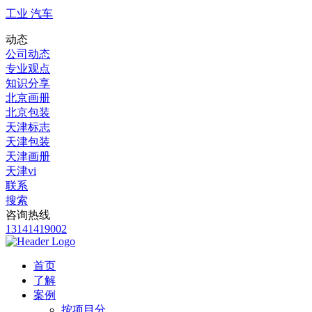
工业 汽车
动态
公司动态
专业观点
知识分享
北京画册
北京包装
天津标志
天津包装
天津画册
天津vi
联系
搜索
咨询热线
13141419002
首页
了解
案例
按项目分