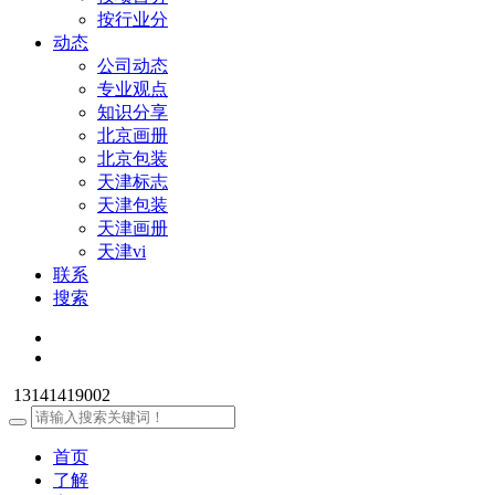
按行业分
动态
公司动态
专业观点
知识分享
北京画册
北京包装
天津标志
天津包装
天津画册
天津vi
联系
搜索
13141419002
首页
了解