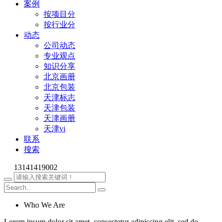
案例
按项目分
按行业分
动态
公司动态
专业观点
知识分享
北京画册
北京包装
天津标志
天津包装
天津画册
天津vi
联系
搜索
13141419002
Who We Are
Lorem ipsum dolor sit amet, consectetur adipiscing elit, sed do