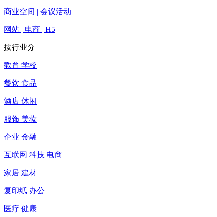
商业空间 | 会议活动
网站 | 电商 | H5
按行业分
教育 学校
餐饮 食品
酒店 休闲
服饰 美妆
企业 金融
互联网 科技 电商
家居 建材
复印纸 办公
医疗 健康