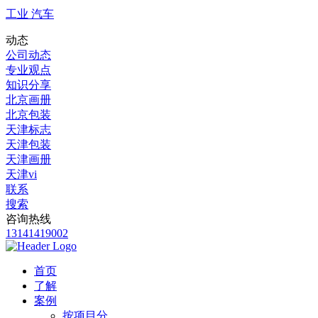
工业 汽车
动态
公司动态
专业观点
知识分享
北京画册
北京包装
天津标志
天津包装
天津画册
天津vi
联系
搜索
咨询热线
13141419002
首页
了解
案例
按项目分