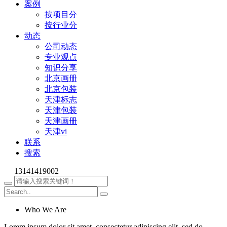
案例
按项目分
按行业分
动态
公司动态
专业观点
知识分享
北京画册
北京包装
天津标志
天津包装
天津画册
天津vi
联系
搜索
13141419002
Who We Are
Lorem ipsum dolor sit amet, consectetur adipiscing elit, sed do