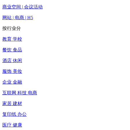
商业空间 | 会议活动
网站 | 电商 | H5
按行业分
教育 学校
餐饮 食品
酒店 休闲
服饰 美妆
企业 金融
互联网 科技 电商
家居 建材
复印纸 办公
医疗 健康