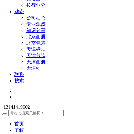
按行业分
动态
公司动态
专业观点
知识分享
北京画册
北京包装
天津标志
天津包装
天津画册
天津vi
联系
搜索
13141419002
首页
了解